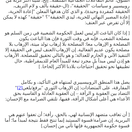
السوق، عالم التفاعلات الجماعية المتنقلة.. إلخ، شيئا أكثر غربة من
روبيسيير و سياسات "الحقيقة"، (ال-حقيقة بألف و لام التريف،
الحقيقة كمفردة وحيدة)، و الذي كان هدفها المعلن "إعادة الحرية،
إعادة المصير النهائي للحرية، ليدي الحقيقة"؟ "حقيقة" كهذه لا يمكن
إلا أن تفرض عبر العنف:
[ إذا كان الباعث الرئيس لعمل الحكومة الشعبية في زمن السلم هو
مصلحة الشعب، فإنه في وقت الثورة فإن هذا الباعث يكون
المصلحة و الإرهاب معا: المصلحة بلا إرهاب تولد ميتة، الإرهاب بلا
مصلحة يكون عديم الفعالية. إن الإرهاب/العنف ليس في الحقيقة إلا
التنفيذ الآني و الحازم للعدالة؛ و هو بالتالي تحقيق للمصلحة. الأرهاب
هو إذن ليس مبدأ بل مجرد تبعة للمبدأ العام للديمقراطية، حال
تطبيقها نحو تحقيق أحتياجات بلادنا الأكثر إلحاحا. ]
يصل هذا المنطق الروبيسييري لمنتهاه في التأكيد، و بكامل
المفارقة، على المتضادات: إن الإرهاب الثوري "يرفع/يلغي
[2]
"
التضاد بين العقوبة و الرأفة – إن العقوبة العادلة و القاسية بحق
الأعداء هي أعلى أشكال الرأفة، ففيها، تلتقي الصرامة مع الإحسان:
[ أن تعاقب متضهد الإنسانية لهي، بالحق، رأفة؛ أن تعفوا عنهم هي
البربرية. إن صرامة/قسوة المستبد إنما تنتج فقط نتيجة لمبدأ ما؛ أما
قسوة حكومة الجمهورية فإنها تأتي من إحسان.]