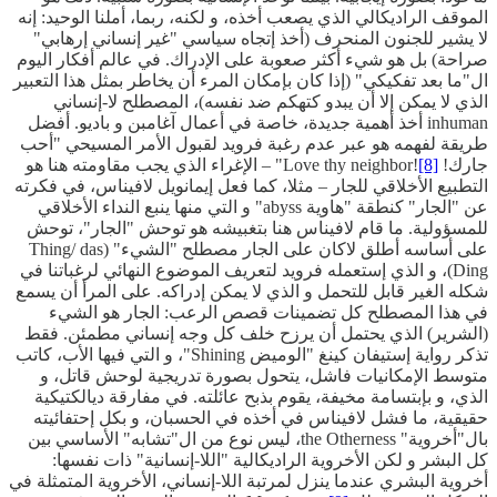
الموقف الراديكالي الذي يصعب أخذه، و لكنه، ربما، أملنا الوحيد: إنه
لا يشير للجنون المنحرف (أخذ إتجاه سياسي "غير إنساني إرهابي"
صراحة) بل هو شيء أكثر صعوبة على الإدراك. في عالم أفكار اليوم
ال"ما بعد تفكيكي" (إذا كان بإمكان المرء أن يخاطر بمثل هذا التعبير
الذي لا يمكن إلا أن يبدو كتهكم ضد نفسه)، المصطلح لا-إنساني
inhuman أخذ أهمية جديدة، خاصة في أعمال آغامبن و باديو. أفضل
طريقة لفهمه هو عبر عدم رغبة فرويد لقبول الأمر المسيحي "أحب
جارك! Love thy neighbor!
[8]
" – الإغراء الذي يجب مقاومته هنا هو
التطبيع الأخلاقي للجار – مثلا، كما فعل إيمانويل لافيناس، في فكرته
عن "الجار" كنطقة "هاوية abyss" و التي منها ينبع النداء الأخلاقي
للمسؤولية. ما قام لافيناس هنا بتغبيشه هو توحش "الجار"، توحش
على أساسه أطلق لاكان على الجار مصطلح "الشيء" (Thing/ das
Ding)، و الذي إستعمله فرويد لتعريف الموضوع النهائي لرغباتنا في
شكله الغير قابل للتحمل و الذي لا يمكن إدراكه. على المرأ أن يسمع
في هذا المصطلح كل تضمينات قصص الرعب: الجار هو الشيء
(الشرير) الذي يحتمل أن يرزح خلف كل وجه إنساني مطمئن. فقط
تذكر رواية إستيفان كينغ "الوميض Shining"، و التي فيها الأب، كاتب
متوسط الإمكانيات فاشل، يتحول بصورة تدريجية لوحش قاتل، و
الذي، و بإبتسامة مخيفة، يقوم بذبح عائلته. في مفارقة ديالكتيكية
حقيقية، ما فشل لافيناس في أخذه في الحسبان، و بكل إحتفائيته
بال"أخروية" the Otherness، ليس نوع من ال"تشابه" الأساسي بين
كل البشر و لكن الأخروية الراديكالية "اللا-إنسانية" ذات نفسها:
أخروية البشري عندما ينزل لمرتبة اللا-إنساني، الأخروية المتمثلة في