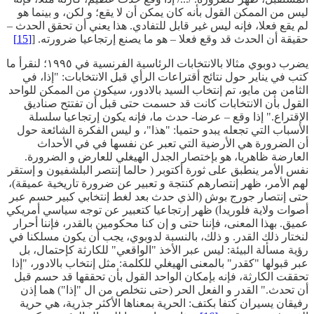
ليس من الممكن القول بأنه كان يمكن أن لا يقع؛ و لكن، و بينما هو
لم يقع فعلا، فإنه ليس غير قابل للتفادي. هذا يعني أن تحقق الحدث –
حقيقة أن الحدث قد وقع فعلا – هو ما يصنع إرتجاعيا ضرورته. [
[15]
يضرب دوبوي مثالا بالانتخابات الرئاسية الفرنسية في ١٩٩٥؛ لنقرأ ما
كتب في يناير حول نتائج أقتراعات الرأي قبل الانتخابات: "إذا، في
الثامن من مايو، تم إنتخاب السيد بالادور، سيكون من الممكن للواحد
القول بأن الانتخابات كانت قد حسمت حتى قبل أن تفتتح صناديق
الإقتراع." إذا وقع – عرضا- حدث ما، فإنه يكون إرتجاعيا سلسلة
الأسباب التي تجعله يبدو حتميا: "هذا"، و ليس الفكرة الشائعة حول
أن الضرورة هي الأرضية التي تعبر عن نفسها في في الأحداث
العارضة ظاهريا، هو بإختصار الجدل الهيغلي للعارض و الضرورة.
نفس الأمر ينطبق على ثورة أكتوبر ( حالما إنتصر البلشفيون و إستقر
لهم الأمر، ظهر إنتصارهم كنتجة و تعبير عن ضرورة تاريخية عميقة)،
حتى إنتصار جورج بوش (الذي حدث بعد لغط إنتخابي كبير حسم عبر
أصوات ولاية فلوريدا) ظهر إرتجاعيا كتعبير عن توجه سياسي أمريكي
عميق. بهذا المعنى، فإننا حتى و إن كنا محكومين بالقدر، فإننا أحرار
لنختار ذلك القدر. و ذلك، بالنسبة لدوبوي، يجب أن يكون مسلكنا في
رؤية مسألة البيئة: ليس عبر الأخذ "الواقعي" للكارثة كإحتمال، بل
عبر قبولها "كقدر" بالمعنى الهيغلي للكلمة: مثل إنتخاب بالادور، "إذا
تحققت الكارثة، فإنه بإمكان الواحد القول بأن تحققها قد حسم قبل
أن تحدث." القدر و الفعل الحر (حتى نتخلص من ال "إذا") هما إذن
رفيقان يسيران كتفا بكتف: الحرية بمعناها الأكثر جذرية، هي حرية