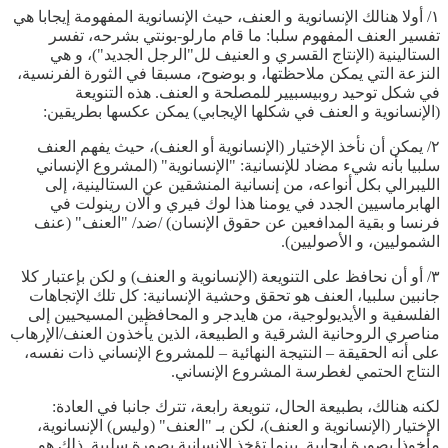
١/ أولا هنالك الإنسانوية و العنف، حيث الإنسانوية المفهومة إيجابا هي
تفسير العنف المفهوم سلبا: ما قام مارلو-بونتي بشرحه، تفسر
الستالينية (الإنتاج القسري و العنيف لل"الرجل الجديد")، و هي
النزعة التي يمكن ملاحظتها، و بوضوح، مسبقا في الثورة الفرنسية،
في شكل توحيد روبيسبيير للمصلحة و العنف. هذه التنويعة
(الإنسانوية و العنف في شكلها الإيجابي) يمكن عكسها بطريقين:
٢/ يمكن أن نأخذ الإختيار (الإنسانوية أو العنف)، حيث يفهم العنف
سلبيا بأنه شيء مضاد للإنسانية: "الإنسانوية" (المشروع الإنساني
الليبرالي بكل أنواعه، من إنسانية المنشقين عن الستالينية، إلى
الهابرماسيين الجدد في يومنا هذا لوك فيري و آلان رينولت في
فرنسا و بقية المدافعين عن حقوق الإنسان) /ضد/ "العنف" (عنف
الشموليين، و الأصوليين).
٣/ أو أن نحافظ على التنويعة (الإنسانوية و العنف) و لكن بإعتبار كلا
جانبين سلبيا، العنف هو تحقق وحشية الإنسانية: كل تلك الإتجاهات
الفلسفية و الأيديولوجية، من هايدجر و المحافظين المسيحيين إلى
مناصري الروحانية الشرقية و الطبيعة، الذين يأخذون العنف/الإرهاب
على أنه الحقيقة – النتيجة النهائية – للمشروع الإنساني ذات نفسه،
النتاج الحتمي لغطرسة المشروع الإنساني.
لكنه هنالك، بطبيعة الحال، تنويعة رابعة، تترك جانبا في العادة:
الإختيار (الإنسانوية و العنف)، لكن بـ "العنف" (وليس) الإنسانوية،
مأخوذا بصورة إيجابية. بينما تؤخذ الإنسانية بصورة سلبية. ذلك هو