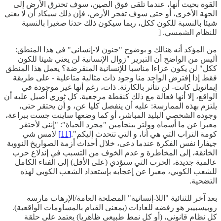
القوة بحيث أنها، عندما تلقى فوق الصين، سوف تخترق الأرض إلى
الجهة الأخرى، أو حتى سوف تفجر الأرض، فإن ذلك سيكاد أن لا يعني
شيئا بالنسبة للكون ككل، ربما سيكون ذلك حدثا صغيرا بالنسبة
للنظام الشمسي. [
من المؤكد أنه هنالك و بوضوح "جنون لا-إنساني" في هذا المنطق:
أليس من الواضح أن التبرير "زوال الإنسانية لن يعني شيئا للكون
ككل" لن يكون عزاءا مناسبا للإنسانية المنقرضة؟ يعمل هذا المنطق
فقط إذا إفترض الواحد منا وجود ذات مثالية متاعلية - على طريقة
إيمانويل كانت- لن تتأثر بالكارثة. ذات، رغم أنها غير موجودة في
الواقع، إلا أنها فعالة مع ذلك كنقطة مرجعية. كل ثوري أصيل عليه أن
يلتزم بهذه الممارسة: عليه أن ينفصل كليا عن، و أن يحتقر حتى،
وجوده الشخصي البليد المباشر، أو كما وضعها ساينت جست ببراعة،
معبرا عن ما أسماه وولتر بينجامين "مجرد الحياة": "إنني لأحتقر
كومة التراب التي هي أنا، و التي تتحدث إليكم".
[11]
لامس شي
جيفارا نفس الفكرة عندما دعى، خلال أحداث أزمة الصواريخ النووية
الخانقة، إلى المخاطرة و عدم الخوف من التسبب في إندلاع حرب
عالمية جديدة، الحرب التي ستؤدي (على الأقل) إلى الفناء الكامل
للشعب الكوبي، معبرا عن إعجابه بإستعداد الشعب الكوبي لهذه
التضحية.
بعد آخر للثنائية "اللا-إنسانية" المصلحة العامة/الإرهاب مارسه
روبيسبيير هو رفضه للعادات (بمعنى القيام بالمساومات الواقعية).
كل نظام قانوني، (أو كل نمط طبيعي ظاهريا) يعتمد على حلقة