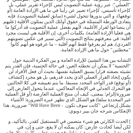
"العملي": عبر رؤية عملية التصويت ليس كإجراء تقرير عملي، بل
كإجراء تأسيس، كإجراء تعبير عن رأينا في ما هي الإرادة العامة (أو
توقعها)، و التي بدورها تتحول لشيء (سابق لعملية التصويت)، فإنه
يتفادى الورطة المتمثلة في حقوق أولئك الذين يمثلون الأقلية (عليهم
أن ينصاعوا لقرار الأغلبية، لأنهم بفضل عملية التصويت قد أدركوا ما
هي فعليا الإرادة العامة). بكلمات أخرى، إن الأقلية هي ليست مجرد
أقلية: في معرفتهم بنتائج التصويت (التي تسير في عكس تصويتهم
الفردي)، هم لم يعرفوا فقط أنهم أقلية – ما عرفوه هو أنهم كانوا
"مخطئين" حول ما هي الإرادة العامة.
التشابه بين هذا التشيئ للإرادة العامة و بين الفكرة الدينية حول
"الحتمية" لا يمكن أن تخطئه العين: في حالة الحتمية، فإن القدر يتم
تشيئه بصفته قرارا يسبق العملية نفسها، بحيث أن فعل الأفراد لن
يكون إتخاذ القرار العملي الذي يحدد قدرهم، بل هو مجرد إكتشاف
(أو توقع) قدر الواحد المحدد مسبقا. ما يتم تغبيشه في كلا الحالتين
هو التحرك الجدلي في الإتجاه المعاكس، عندما يتحول العارض إلى
ضرورة/إلزام؛ بمعنى، كيف أن منتج العملية العارضة (أو قل العملية
غير المحددة سلفا) هو الشكل الذي تظهر عبره الضرورة: الأشياء
بشكل إرتجاعي "كانت سوف تكون - Will Have Been" ضرورية. هذا
الإنعكاس شرحه جان بيير دوبوي:
] الحدث الكارثي هو شيء متضمن في المستقبل كقدر، بالتأكيد، و
لكن أيضا كحادث عارض: كان يمكنه أن لا يقع، حتى و إن، في
المستقبل، ظهر كضرورة. /.../ إذا وقع حدث عظيم، كارثة مثلا، فإنه