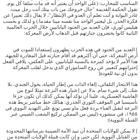
المناسب للمحارب: (على الواحد أن يعتبر أنه قد مات سلفا كل يوم.
تقول الحكمة القديمة "حال خروجك من باب بيتك أنت رجل ميت.
غادر البوابة و أنت تعلم أن العدو في الإنتظار"، لا يقال ذلك تعبيرا عن
فكرة الحذر، بل ليعتبر الواحد منا نفسه ميتا مقدما.) و لذلك و بحسب
هيليس لوري، فإن العديد من الجنود اليابانيين خلال الحرب العالمية
الثانية كانوا يحضرون جنازتهم قبل الذهاب لأرض المعركة:
] العديد من الجنود في هذه الحرب يظهرون إستعدادا للموت في
أرض المعركة، حتى أن أكثرهم قد أقام جنازته قبل المغادرة للجبهة.
هذا الأمر لا يؤخذ كمزحة بالنسبة لليابانيين. على العكس، يلاقي الفعل
إحترامهم كتعبير عن روح الساموراي الذي يدخل لقلب المعركة
بدون أي نية للعودة[
هذا الانتحار التلقائي، إلغاء الذات من إطار الحياة، يحول الجندي، بلا
شك، إلى شيء سام. بدلا عن إعتبار هذه النزعة تمثلا لنوع من
الفاشية العسكرية، علينا أن نؤكد أنها يمكن كذلك أن تكون جزءا
تأسيسيا في الموقف الثوري الجذري: هنالك خط مباشر يربط هذه
النزعة لتقبل الفناء بردة فعل ماو تسي تونغ على التهديد النووي في
١٩٥٥، في منشوره (ليس من الممكن تركيع الشعب الصيني عبر
القنبلة النووية):
] لا يمكن للولايات المتحدة أن تبيد الأمة الصينية بترسانتها المحدودة
من القنابل النووية. لكن حتى و إن كانت قنبلة الولايات المتحدة من