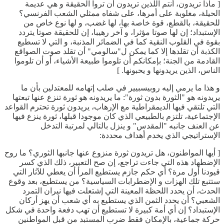
[ ماذا تريدون، أنتم اللذين تريدون أن تروا الحقيقة و هي عديمة
الحيلة، مغلوبة على أمرها، على شفاه ممثلي الشعب الفرنسي؟
للحقيقة، بالقطع، قوة خاصة بها، لها غضب، و لها نوع خاص من
الإستبداد؛ إن لها صوتا مؤثرا، و آخر رهيبا، إن للحقيقة صوتا يتردد
بقوة في القلوب النقية كما في الضمائر المذنبة، و التي لا تسطيع
الكذبة أن تقلدها إلا كما يمكن ل"سالومي" أن تقلد صوت الصواقع
القادمة من الجنة؛ بإمكانكم أن تلوموا طبيعة الأشياء، أو أن تلوموا
الناس، الذين يريدونها و يحبونها. ]
و هذا ما يرمي إليه روبيسبيير في صلب إتهامه للمعتدلين بأن ما
يريدونه هو "الثورة بدون ثورة": ما يريدونه هو ثورة تنزع عنها تبعتها
التي تلتقي فيها الديمقراطية مع الإرهاب، يريدون ثورة تحترم القواعد
الإجتماعية، تلتزم بالطبيعي الذي كان موجودا قبلها، ثورة ينزع فيها
عن العنف جانبه "المقدس" و ينزل بالتالي لمرتبة التدخل
الإستراتيجي الذي يخدم أهداف محددة:
[ أيها المواطنون، هل تريدون ثورة منزوع عنها جانبها الثوري؟ ما روح
الإضطهاد هذه التي جاءت تراجع، إن صح التعبير، ذلك الذي كسر
قيودنا أول مرة؟ أي حكم جازم يستطيع المرأ أن يعطي للآثار التي
ستتبع تلك الهزات و الإضطرابات السياسية؟ من يستطيع، بعد وقوع
الحدث، أن يحدد اللحظة المعينة التي إشتعلت فيها نيران التمرد
الشعبي؟ أن يحدد الثمن الذي يستطيع به أي شعب أن يهز أركان
الإستبداد؟ إن أي أمة كبيرة لا تستطيع أن تهب دفعة واحدة في شكل
حركة جماعية، بالإمكان فقط ضرب المستبد من قبل المواطنين