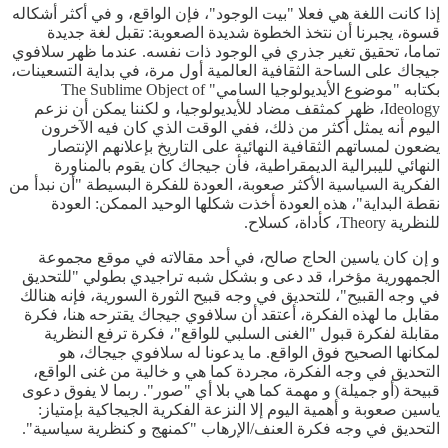
إذا كانت اللغة هي فعلا "بيت الوجود"، فإن الواقع، و في أكثر أشكاله
قسوة، يجبرنا أن نتخذ الخطوة شديدة الصعوبة: تقبل لغة جديدة
تماما، تحقيق تغير جذري في الوجود ذات نفسه. عندما ظهر سلافوي
جيجاك على الساحة الثقافية العالمية أول مرة، في بداية التسعينات،
بكتابه "موضوع الأيديولوجيا السامي" The Sublime Object of
Ideology، ظهر كمثقف مضاد للأيديولوجيا، و لكننا يمكن أن نزعم
اليوم أنه يمثل أكثر من ذلك، ففي الوقت الذي كان فيه الآخرون
يضعون لمساتهم الثقافية النهائية على التاريخ بإعلانهم الإنتصار
النهائي لليبرالية الديمقراطية، فأن جيجاك كان يقوم بالمناورة
الفكرية السياسية الأكثر صعوبة، العودة للفكرة البسيطة "أن نبدأ من
نقطة البداية"، هذه العودة أخذت شكلها الوحيد الممكن: العودة
للنظرية Theory، كأداة، كسلاح.
و إن كان ياسين الحاج صالح، في أحد مقالاته في موقع مجموعة
الجمهورية مؤخرا، قد دعى و بشكل شبه تراجيدي بطولي "للتحديق
في وجه القبيح"، للتحديق في وجه قبيح الثورة السورية، فإنه هنالك
مقابل ما لهذه الفكرة، أعتقد أن سلافوي جيجاك يقترحه هنا، فكرة
مقابلة لفكرة قبول "الغنى السلبي للواقع"، فكرة ترفع النظرية
لمكانها الصحيح فوق الواقع. ما يدعونا له سلافوي جيجاك، هو
التحديق في وجه الفكرة، مجردة كما هي و خالية من غنى الواقع،
قبيحة (أو جميلة) و مهمة كما هي بلا أي "صور". ربما لا يفوق دعوى
ياسين صعوبة و أهمية اليوم إلا النزعة الفكرية الجيجاكية بإمتياز:
التحديق في وجه فكرة العنف/الإرهاب "كمنهج و كنظرية سياسية".