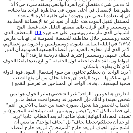
الذات هي شيء منفصل عن الفرد الواقعي بصفته شيء حي؟ ألا
يظهر هذا الإنفصال في أعلى صوره في مخاطرة الواحد منا بحياته،
في إستعداده للتخلي عن وجوده؟ على خلفية فكرة الاستعداد
المستقل لتقبل الموت هذه علينا أن نعيد قراءة الإنعطافة الخطابية
لروبيسبيير و التي قُرِئت دائما بصقتها الدليل على غسيل المخ
الشمولي الذي مارسه روبيسبيير على جماهيره
[10]
. المنعطف الذي
إتخذه روبيسبيير خلال مخاطبته للجمعية العمومية في نهايات مارس
١٧٩٤؛ في الليلة السابقة دانتون، دوسمولينس و آخرون تم إعتقالهم،
الأمر الذي أثار مخاوف العديد من أعضاء الجمعية العمومية أن الدور
سيأتي عليهم. روبيسبيير إعتبرها لحظة تاريخية فارقة: "أيها
المواطنون، لقد حانت لحظة قول الحقيقة." و تابع بعدها باعثا الخوف
الذي كان يطوف بالمكان:
[ يريد الواحد أن يجعلكم تخافون من سوء إستعمال القوة، قوة الدولة
التي تمتلكونها ... يريد الواحد أن يجعلنا نخاف من أن يقع الشعب
ضحية للجمعية ... يخاف الواحد أن المساجين قد تعرضوا للقمع ]
التعارض هنا هو بين "الواحد" غير الشخصي (مثير الخوف هو ليس
شخص بعينه) و لذلك فإن الحضور قد وضعوا تحت ضغط ما، و
الخطاب للحضور هنا يتحول بصورة خفية بين خطاب الآخرين "أنتم"
إلى خطاب الكل "نحن" (يضم روبيسبيير نفسه بشجاعة للمجموع). و
تضيف المعادلة النهائية إنقلابا طاغيا: لم يعد الخطاب عاديا "يريد
الواحد أن يجعلكم/يجعلنا نخاف" بل "يخاف الواحد"، ما يعني أن
الشبح مثير الخوف لم يعد خارج "أنتم/نحن"، لم يعد خارج أعضاء