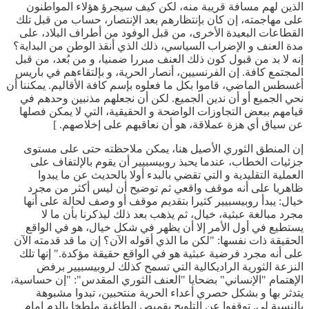
الذين لهم مسافة قريبة منه، لكن كيف سيجرؤ هؤلاء المواطنون
على مهاجمته، إن كان بإنتظارهم بعد الإنتصار، حساب من قبل تلك
القطاعات البعيدة الأخرى، من قبل الوفود من أطراف البلاد، على
مدة العنف و الإضراب السياسي، ذلك الذي أنقذ الوطن من البداية؟
إنه لا بد من قبول كون ذلك العنف مبررا ضمنيا، و من بُعد، من قبل
المجتمع كافة. إن الفرنسيين، أنصار الحرية، و بإلتقاءهم في باريس
أغسطس الماضي، قاموا بكل ما فعلوه بإسم كافة الأقاليم. يمكننا أن
نحي الجميع أو أن ندين الجميع. لكن أن نجعلهم مذنبين وحدهم في
قيامهم ببعض التجاوزات الواضحة و الحقيقية، التي لا يمكن فصلها
عن سياق أي هزة عملاقة، هو أن نعاقبهم على إخلاصهم. ]
إن المنطق الثوري الأصيل هنا، يمكن ملاحظته حتى على مستوى
جزئيات الخطاب، عندما يحبذ روبيسبيير أن يقوم بالإلتفاف على
العملية التقليدية و التي تقضي بالبدء أولا بالحديث عن ما يبدوا
ظاهريا على أنه موقف واقعي ثم توضيح أن ليس أكثر من مجرد
خيال: يبدأ روبيسبيير كثيرا بتقديم موقف أو وصف لحالة على أنها
مجرد مبالغة عبثية، خيال، ثم يذهب بعد ذلك ليذكرنا بأن ما لا
يستطيع في أول الأمر إلا أن يظهر في شكل خيال، هو في الواقع
الحقيقة ذات نفسها: "لكن ما الذي أقوله الآن؟ إن ما قد قدمته الآن
على أنه مجرد فرضية عبثية هو في الواقع حقيقة مؤكدة." إنها تلك
النزعة الثورية الراديكالية التي تسمح كذلك لروبيسبيير برفض
الإهتمام "الإنساني" بضحايا "العنف الثوري المقدس": "إن حساسية،
يتدثر بها و بشكل حصري أعداء الحرية منتحبين، تبدوا مشبوهة
بالنسبة لي. توقفوا عن التلويح بقميص الطاغية ملطخا بالدم امام