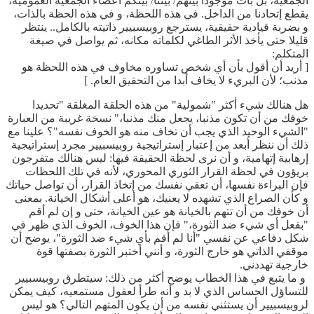
الجمعية، بل بات موجودا بينهم/ بيننا/ بينكم أعضاء الجمعية العمومية،
يقطع إتحادنا من الداخل. في هذه اللحظة، و في هذه الحظة بالذات،
و بضربة قيادية حقيقية، يسترجع روبيسبيير ذاتيته بالكامل.. ينتظر
قليلا حتى يأخذ الأثر الطاغي لكلماته مكانه، ثم يواصل في صيغة
المتكلم:
[ أريد أن أقول بأن أي شخص تساوره مخاوف في هذه اللحظة هو
مذنب؛ لأن البريء لا يخاف أبدا من التحقيق العام. ]
هل هنالك شيء أكثر "شمولية" من هذه الحلقة المغلقة "تحديدا
خوفك من أن تكون مذنبا، يجعل منك مذنبا،" نسخة غريبة من العبارة
"الشيء الوحيد الذي يجب أن تخاف منه هو الخوف نفسه"؟ علينا مع
ذلك أن ننظر أبعد من إعتبار إستراتيجية روبيسبيير مجرد إستراتيجية
إرهابية إتهامية، و أن نرى لحظة الحقيقة فيها: ليس هنالك متفرجون
بريؤون في لحظة القرار الثوري المحوري، لأنه في تلك اللحظات
فإن البراءة نفسها، أن تعفي نفسك من إتخاذ القرار، أن تواصل حياتك
و كأن الصراع الذي تشهده لا يعنيك، هو أعلى أشكال الخيانة. بمعنى
أن خوفك من أن تتهم بالخيانة هو عين الخيانة، حتى و إن لم أقم
"بفعل أي شيء ضد الثورة،" فإن هذا الخوف، الخوف الذي ظهر في
شكل دفاعي عن نفسي "أنا لم أقم بأي شيء ضد الثورة"، يوضح أن
موقفي الذاتي هو خارج الثورة، و أنني أختبر الثورة بصفتها قوة
خارجية تهددني.
و ما يتبع في هذا الخطاب يوضح أكثر من ذلك: سيتطرق روبيسبيير
للتساؤل الحساس الذي لا بد و أنه طرأ لعقول مستمعيه، كيف يمكن
لروبيسبيير أن يستثني نفسه من أن يكون المتهم التالي؟ هو ليس