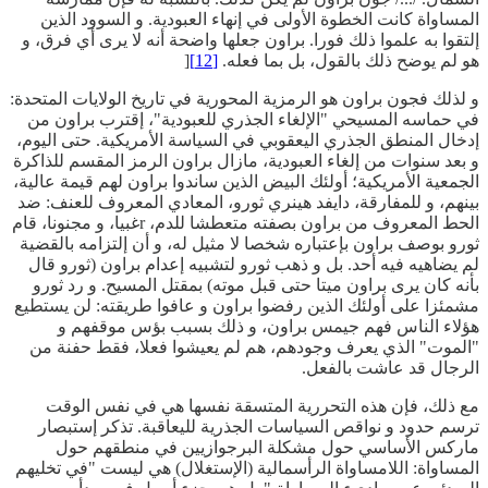
المساواة كانت الخطوة الأولى في إنهاء العبودية. و السوود الذين
إلتقوا به علموا ذلك فورا. براون جعلها واضحة أنه لا يرى أي فرق، و
هو لم يوضح ذلك بالقول، بل بما فعله.
[12]
[
و لذلك فجون براون هو الرمزية المحورية في تاريخ الولايات المتحدة:
في حماسه المسيحي "الإلغاء الجذري للعبودية"، إقترب براون من
إدخال المنطق الجذري اليعقوبي في السياسة الأمريكية. حتى اليوم،
و بعد سنوات من إلغاء العبودية، مازال براون الرمز المقسم للذاكرة
الجمعية الأمريكية؛ أولئك البيض الذين ساندوا براون لهم قيمة عالية،
بينهم، و للمفارقة، دايفد هينري ثورو، المعادي المعروف للعنف: ضد
الحط المعروف من براون بصفته متعطشا للدم، rغبيا، و مجنونا، قام
ثورو بوصف براون بإعتباره شخصا لا مثيل له، و أن إلتزامه بالقضية
لم يضاهيه فيه أحد. بل و ذهب ثورو لتشبيه إعدام براون (ثورو قال
بأنه كان يرى براون ميتا حتى قبل موته) بمقتل المسيح. و رد ثورو
مشمئزا على أولئك الذين رفضوا براون و عافوا طريقته: لن يستطيع
هؤلاء الناس فهم جيمس براون، و ذلك بسبب بؤس موقفهم و
"الموت" الذي يعرف وجودهم، هم لم يعيشوا فعلا، فقط حفنة من
الرجال قد عاشت بالفعل.
مع ذلك، فإن هذه التحررية المتسقة نفسها هي في نفس الوقت
ترسم حدود و نواقص السياسات الجذرية لليعاقبة. تذكر إستبصار
ماركس الأساسي حول مشكلة البرجوازيين في منطقهم حول
المساواة: اللامساواة الرأسمالية (الإستغلال) هي ليست "في تخليهم