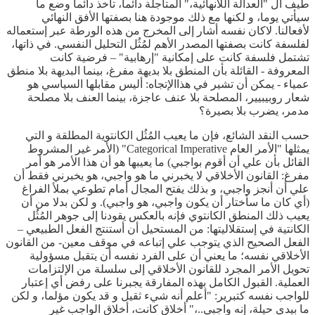
طيف ال "العدالة اللانهائية،" المتأجلة دائما، تأخذ دائما وضع ما
سيأتي يوما، و لكنها مع ذلك موجودة هنا بصفتها الأفق النهائي
لأفعالنا. لاكان نفسه أشار إلى المخرج من هذه الورطة عبر إستعماله
لفلسفة كانت بصفتها المصدر الأهم لمُثُل التحليل النفسي. في ذاتها،
تشتمل فلسفة كانت على إمكانية "إرهابية" – فرضية كانت
المعروفة - القائلة بأن المنطق بلا بديهة مفرغ، بينما البديهة بلا منطق
عمياء - يمكن أن تشير في هذاالإتجاه: أليس مقابلها السياسي هو
شعار روبيبيير، المصلحة بلا عنف عاجزة، بينما العنف بلا مصلحة
مدمر، يضرب بلا بصيرة؟
حسب النقد الشائع، فإن ما يعيب المُثُل الكانتوية المطلقة و التي
يمثلها "الأمر العام Categorical Imperative" (الأمر غير المشروط
القائل بأن علي أن أقوم بواجبي) ما يعيبها هو أن هذا الأمر هو أمر
مفرغ: القانون الأخلاقي لا يخبرني ما هو واجبي، هو يخبرني فقط أن
علي أن أنجز واجبي، و بذلك يفتح المجال أمام تطوعي بملأ الفراغ
(أي كان ما سأختار أن يكون واجبي، هو واجبي). و لكن بدلا من أن
يعيب ذلك المنطق الكانتوي فإنه بالعكس يقودنا إلى جوهر المُثُل
الكانتية في إستقلاليتها: من المستحيل أن أستنتج الفعل الطبيعي –
الفعل الصحيح الذي يتوجب علي إتباعه في موقف معين- من القانون
الأخلاقي نفسه؛ ما يعني أن على الفرد نفسه أن يتقبل مسؤولية
تحويل الأمر المجرد للقانون الأخلاقي إلى سلسلة من الإلتزامات
العملية. القبول الكامل بهذه المفارقة يجبرنا على رفض أي إعتبار
للواجب نفسه كتبرير: "أعلم أنه شيء ثقيل و قد يكون مؤلما، و لكن
ما بيدي حيلة، إنه واجبي..،" أخلاق كانت، أخلاق الواجب غير