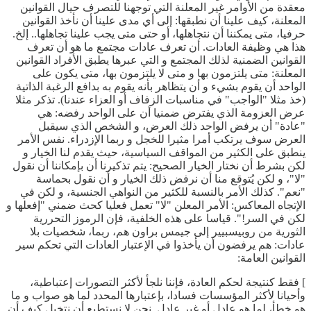
معقدة من الأوامر غير المعلنة التي توجهنا للتصرف حيال القوانين
المعلنة، كيف علينا أن نطبقها: إلى أي مدى علينا أن نأخذ القوانين
حرفيا، متى يمكننا أن نتجاهلها، أو حتى متى يجب علينا تجاهلها.. إلخ.
هذا هي وظيفة العادات. أن تعرف عادات مجتمع ما هو أن تعرف
القوانين الضمنية لذلك المجتمع و التي عبرها يطبق الأفراد القوانين
المعلنة: متى يلتزمون بها و متى لا يلتزمون بها، متى يكون على
الواحد أن يقوم بشيء و أن يتظاهر بأنه يقوم به بدافع الرغبة الذاتية
(خذ مثلا "الواجب" في مناسبات الزفاف أو العزاء عندنا). تذكر مثلا
عرض العزومة الذي يفترض ضمنيا أن على الواحد رفضه: هي
"عادة" أن يرفض الواحد ذلك العرض، و الشخص الذي سيقبل
العرض سوف يرتكب أمرا مثيرا للخجل و ربما الإزدراء. نفس الأمر
ينطبق على الكثير من المواقف السياسية، حيث يقدم لنا الخيار و
لكن بشرط أن نختار الخيار الصحيح: يتم تذكيرنا أن بإمكاننا أن نقول
"لا"، و لكن يُتوقع منا أن نرفض ذلك الخيار و أن نقول بحماسة
"نعم". كذلك الأمر بالنسبة للكثير من النواهي الجنسية، و لكن في
الإتجاه المعاكس: الأمر المعلن "لا" تعمل فعليا كحث ضمني "إفعلها و
لكن في السر!". قياسا على هذه الخلفية، فإن الرموز التحررية
الثورية من روبيسبيير إلى جيمس براون هم، ربما، شخصيات بلا
عادات: هم يرفضون أن يأخذوا في الإعتبار العادات التي تحكم سير
القوانين العامة:
] فقط كنتيجة لحكم العادة، فإننا نلجأ لأكثر التصورات إعتباطية،
وأحيانا لأكثر المؤسسات فسادا، بإعتبارها المحدد لما هو صواب و ما
هو خطأ، لما هو عادل أو غير عادل. نحن لا نستطيع أن نتخيل كيف أن