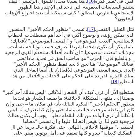
الفرد في تغيير قدره
[16]
. هذا يعيدنا مجددا للسؤال الرئيسي: كيف
ستبدو السياسات اليعقوبية التي تأخذ في الإعتبار هذا الظهور
الإستجاعي-العارض للمطلق؟ كيف سيمكننا أن نعيد اختراع الإرهاب
اليعقوبي؟
مُثل التحليل النفسي
[17]
، تسمي "منظور الحكم الأخير"، المنظور
الذي يمكن رؤيته، و بوضوح أكبر، في أحد أهم مصطلحات الخطاب
الاستاليني، "الذنب الموضوعي" و "المعنى الموضوعي" لأفعالك:
بينما يمكن أن تكون شخصا شريفا تصرف حسب نوايا حسنة، أنت،
مع ذلك، "مذنب موضوعيا،" إن كانت أفعالك ستخدم القوى الرجعية
– و بالطبع فإن "الحزب" هو صاحب الحق في تحديد ماذا تعني
أفعالك "موضوعيا." هنا نحن لا نجد فقط منظور "الحكم الأخير"
(الذي يرسم المعنى الموضوعي للأفعال)، بل أيضا الفاعل الذي
يمتلك القدرة الفريدة على الحكم على الأحداث و الأفعال من هذا
المنظور
[18]
.
نستطيع الآن أن نرى كيف أن الشعار اللاكاني "ليس هنالك آخر كبير"
يوصلنا إلى منتهى المشكلة الأخلاقية: ما يمنعه الشعار هو تحديدا
منظور "الحكم الأخير،" الفكرة القائلة بأنه في مكان ما – حتى و إن
كان في نقطة مرجعية خيالية تماما، حتى و إن كنا نعترف أنه ليس
بإمكاننا أن نرى الواقع من تلك النقطة فعليا – يجب أن يكون هنالك
مرجعية تتيح لنا أن نقيس أفعالنا عليها و أن نسمي "معناها
الحقيقي،" موقفها الأخلاقي النهائي. حتى فكرة جاك دريدا عن ال
"التفكيك كعدالة" تبدو و كأنها تعتمد على أمل يوتوبي مبني على