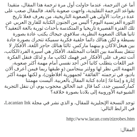
أما عن الترجمة، عندما حاولت أول مرة ترجمة هذا المقال، متقيدا
بقواعد الترجمة التقليدية، واجهت صعوبة بالغة، فالمقال صعب على
عدة درجات: الأولى هي الصعوبة التاريخية، من يعرف فعلا تاريخ
الثورة الفرنسية اليوم؟ أليس من الجنون الكتابة للقارئ العربي عن
تلك الفترة القصيرة تاريخيا و المتكدسة بأحداث ثورية بالغة التعقيد؟
ثانيا هنالك الصعوبة النظرية، سلافوي جيجاك يكتب عادة بصورة
بسيطة و لكن هنالك دائما خلفية فكرية سميكة تتحرك بصورة جادة
بين هيغل/لاكان و بينهما ماركس. ثالثا هنالك حاجز اللغة، الأفكار لا
تنتقل بسلاسة بين اللغات المختلفة، الأفكار هي أسيرة الفرد/الكاتب،
أنت تتعرف على الأفكار عبر فهمك لكاتب ما، و لذلك فنقل الفكرة
عبر اللغات يتطلب كاتبا آخر. أجد نفسي أمام مهمة أكثر صعوبة،
المهمة التي نظر لها وولتر بينجامين (و طبقها ربما فيمن أعرف آلان
باديو، في ترجمته "الفائقة" لجمهورية أفلاطون)، و لكنها مهمة أكثر
إثارة و إمتاعا: إعادة كتابة المقال بالعربية. أليست مهمتنا
كماركسيين جدد، كما قال عبد الخالق محجوب يوم، أن ننقل التجربة
الشيوعية الأوروبية إلى بلادنا بصورة خلاقة؟
توجد النسخة الإنجليزية للمقال، و الذي نشر في مجلة Lacanian Ink،
في الرابط التالي:
http://www.lacan.com/zizrobes.htm
المقال: