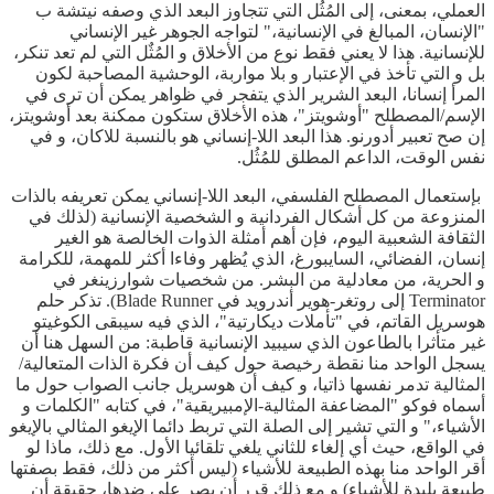
العملي، بمعنى، إلى المُثُل التي تتجاوز البعد الذي وصفه نيتشة ب
"الإنسان، المبالغ في الإنسانية،" لتواجه الجوهر غير الإنساني
للإنسانية. هذا لا يعني فقط نوع من الأخلاق و المُثٌل التي لم تعد تنكر،
بل و التي تأخذ في الإعتبار و بلا مواربة، الوحشية المصاحبة لكون
المرأ إنسانا، البعد الشرير الذي يتفجر في ظواهر يمكن أن ترى في
الإسم/المصطلح "أوشويتز"، هذه الأخلاق ستكون ممكنة بعد أوشويتز،
إن صح تعبير أدورنو. هذا البعد اللا-إنساني هو بالنسبة للاكان، و في
نفس الوقت، الداعم المطلق للمُثُل.
بإستعمال المصطلح الفلسفي، البعد اللا-إنساني يمكن تعريفه بالذات
المنزوعة من كل أشكال الفردانية و الشخصية الإنسانية (لذلك في
الثقافة الشعبية اليوم، فإن أهم أمثلة الذوات الخالصة هو الغير
إنسان، الفضائي، السايبورغ، الذي يُظهر وفاءا أكثر للمهمة، للكرامة
و الحرية، من معادلية من البشر. من شخصيات شوارزينغر في
Terminator إلى روتغر-هوير أندرويد في Blade Runner). تذكر حلم
هوسريل القاتم، في "تأملات ديكارتية"، الذي فيه سيبقى الكوغيتو
غير متأثرا بالطاعون الذي سيبيد الإنسانية قاطبة: من السهل هنا أن
يسجل الواحد منا نقطة رخيصة حول كيف أن فكرة الذات المتعالية/
المثالية تدمر نفسها ذاتيا، و كيف أن هوسريل جانب الصواب حول ما
أسماه فوكو "المضاعفة المثالية-الإمبيريقية"، في كتابه "الكلمات و
الأشياء،" و التي تشير إلى الصلة التي تربط دائما الإيغو المثالي بالإيغو
في الواقع، حيث أي إلغاء للثاني يلغي تلقائيا الأول. مع ذلك، ماذا لو
أقر الواحد منا بهذه الطبيعة للأشياء (ليس أكثر من ذلك، فقط بصفتها
طبيعة بليدة للأشياء) و مع ذلك قرر أن يصر على ضدها، حقيقة أن