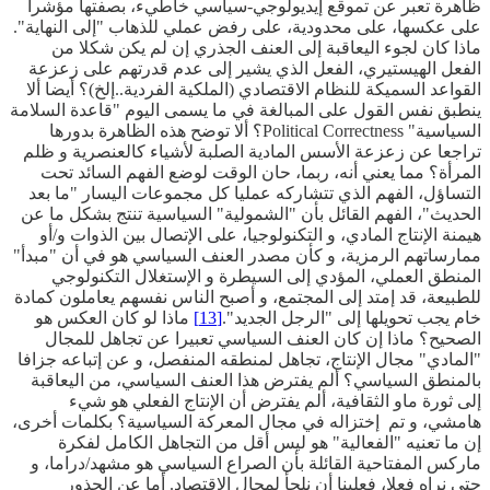
ظاهرة تعبر عن تموقع إيديولوجي-سياسي خاطيء، بصفتها مؤشرا
على عكسها، على محدودية، على رفض عملي للذهاب "إلى النهاية".
ماذا كان لجوء اليعاقبة إلى العنف الجذري إن لم يكن شكلا من
الفعل الهيستيري، الفعل الذي يشير إلى عدم قدرتهم على زعزعة
القواعد السميكة للنظام الاقتصادي (الملكية الفردية..إلخ)؟ أيضا ألا
ينطبق نفس القول على المبالغة في ما يسمى اليوم "قاعدة السلامة
السياسية" Political Correctness؟ ألا توضح هذه الظاهرة بدورها
تراجعا عن زعزعة الأسس المادية الصلبة لأشياء كالعنصرية و ظلم
المرأة؟ مما يعني أنه، ربما، حان الوقت لوضع الفهم السائد تحت
التساؤل، الفهم الذي تتشاركه عمليا كل مجموعات اليسار "ما بعد
الحديث"، الفهم القائل بأن "الشمولية" السياسية تنتج بشكل ما عن
هيمنة الإنتاج المادي، و التكنولوجيا، على الإتصال بين الذوات و/أو
ممارساتهم الرمزية، و كأن مصدر العنف السياسي هو في أن "مبدأ"
المنطق العملي، المؤدي إلى السيطرة و الإستغلال التكنولوجي
للطبيعة، قد إمتد إلى المجتمع، و أصبح الناس نفسهم يعاملون كمادة
خام يجب تحويلها إلى "الرجل الجديد".
[13]
ماذا لو كان العكس هو
الصحيح؟ ماذا إن كان العنف السياسي تعبيرا عن تجاهل للمجال
"المادي" مجال الإنتاج، تجاهل لمنطقه المنفصل، و عن إتباعه جزافا
بالمنطق السياسي؟ ألم يفترض هذا العنف السياسي، من اليعاقبة
إلى ثورة ماو الثقافية، ألم يفترض أن الإنتاج الفعلي هو شيء
هامشي، و تم إختزاله في مجال المعركة السياسية؟ بكلمات أخرى،
إن ما تعنيه "الفعالية" هو ليس أقل من التجاهل الكامل لفكرة
ماركس المفتاحية القائلة بأن الصراع السياسي هو مشهد/دراما، و
حتى نراه فعلا، فعلينا أن نلجأ لمجال الاقتصاد. أما عن الجذور