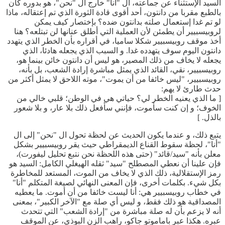
السيد الإستثناء عن جماعته، ال "أنا" خارج ال "نحن"، هو بدوره كان
بالطبع مقربا من دانتون، أحد أقوى قادة الثورة الذي تم إعتقاله، ماذا
لو تم غدا إستعمال صلته بدانتون ضده؟ بإختصار كيف يمكن
لروبيسبيير أن يطمئن لأن العملية التي أطلق عنانها لن تبتلعه؟ هنا
أخذ موقف روبيسبيير شكلا ساميا، في أقراره بأن الخطر الذي يتهدد
دانتون اليوم سوف يتهدده غدا. و السبب الذي يجعله هادئا، الذي
يجعله لا يخاف من ذلك المصير، هو ليس أن دانتون خائن بينما هو،
روبيسبيير، نقي، القائد الذي يمثل مباشرة إرادة الشعب، بل بأنه،
روبيسبيير، "ليس خائفا من أن يموت"، موته اللاحق لا يمثل أكثر من
حدث طارئ لا يهم:
[ ما الذي يعنيه الخطر لي؟ حياتي هي في الوطن؛ قلبي خالي من
الخوف؛ و إن كنت سأموت، فإنني سأفعل ذلك بلا عار، و بلا شعور
بالذل. ]
يتبع ذلك، و عندما يكون الحديث عن لحظة تحول ال "نحن" إلى ال
"أنا"، لحظة سقوط القناع الديمقراطي حيث يقر روبيسبيير بشكل
معلن بأنه "سيد/قائد" (حتى هذه اللحظة نحن نتبع تحليل ليفورت)،
فإن علينا أن نعطي المصطلح "سيد" ثقله الهيغلي الكامل: السيد هو
رمز الإستقلالية، ذلك الذي لا يخاف من الموت، المستعد للمخاطرة
بكل شيء. بكلمات أخرى، فإن المعنى النهائي لصيغة المتكلم "أنا"
في خطاب روبيسبيير هي: أنا ليست خائفا من أن أموت. ما يعطيه
المصداقية هو ذلك فقط، و ليس أي صلة مع "الآخر الكبير"، بمعنى
أنه لا يزعم بأن له صلة مباشرة من "إرادة الشعب" التي تتحدث
عبره. هكذا عبر باماموتو جاكو، راهب الزن البوذي، عن الموقف