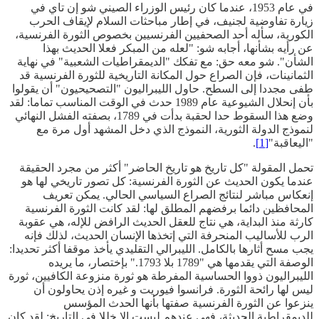
في عام 1953، عندما كان رئيس الوزراء الصيني شو إن تاي في
زيارة تفاوضية لجنيف، في إطار مباحثات السلام لإيقاف الحرب
الكورية، سأله أحد الصحفيين الفرنسيين بخصوص الثورة الفرنسية،
عن رأيه بشأنها، أجابه شو: "لعله من المبكر فعلا الحديث بهذا
الشأن". شو معه حق: مع تفكك "الديمقراطيات الشعبية" في نهاية
الثمانينات، فإن الصراع حول المكانة التاريخية للثورة الفرنسية قد
طفى مجددا إلى السطح. حاول الليبراليون "التصحيحيون" أن يقولوا
بأن إنحلال الشيوعية عام 1989 حدث في الوقت المناسب تماما: لقد
وضع هذا السقوط حدا لحقبة بدأت في 1789، بصفته الفشل النهائي
لنموذج الدولة الثورية، النموذج الذي دخل المشهد أول مرة مع
"اليعاقبة"
[1]
.
تحمل المقولة "كل تاريخ هو تاريخ الحاضر" أكثر من مجرد الحقيقة
عندما يكون الحديث عن الثورة الفرنسية: كل تصور تاريخي لها هو
إنعكاس مباشر لنتائج الصراع السياسي الحالي. يمكن تعريف
المحافظين دائما برفضهم المطلق لها: لقد كانت الثورة الفرنسية
كارثة منذ البداية، هي نتاج للعقل الحديث الرافض للإله، هي عقوبة
الرب للأساليب المنحرفة التي إتخذها الإنسان الحديث، لذلك فإنه
يجب مسح أثارها بالكامل. الليبرالي التقليدي يأخذ موقفا أكثر تحديدا:
الوصفة التي يقدمها هي "1789 بلا 1793." بإختصار، ما يريده
الليبراليون ذووا الحساسية المفرطة هو ثورة منزوعة الكافيين، ثورة
ليس لها رائحة الثورة. فرانسوا فيوريت و غيره إذن يحاولون أن
ينزعوا عن الثورة الفرنسية صفتها بأنها الحدث المؤسس
للديمقراطية الحديثة، فهي عندهم ليست إلا خللا في التاريخ: لقد كان