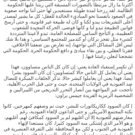
أكثرنا ما زال مرتبطا بالتصورات المسبقة التي ربتنا عليها الحكومة
الظالمة. لقد رزحنا لمدة طويلة مستعبدين لها حتى أننا نواجه صعوبة
في الصعود بأنفسنا نحو المباديء الخالدة للعقل؛ كل ما يشير لمصدر
أعلى التشريعات يبدو لكنا و كأن له طبيعة غير قانونية، و حتى أرسخ
قوانين الطبيعة تبدو لنا و كأنها فوضى. الحركة المجيدة للشعوب
العظيمة، و التأجج السامي للمصلحة العامة، تبدو لأعيننا المترددة
كشيء مثل تفجر بركان أو كتدمير للمجتمع السياسي؛ و هذا بلا شك
ليس أقل المشاكل التي تواجهنا، إنه تعارض بين ضعفنا الأخلاقي،
فقرنا العقلي، و بين نقاء مبادئ و دافع الحكومة الحرة. الحكومة التي
تشجعنا لنعلن رغبتنا فيها. [
أن تكسر إستعباد العادة يعني: إن كان كل الناس متساوون، فهذا
يعني أن يعامل كل الناس حالا كمتساويين؛ إن كان السوود بشرا
أيضا، فهذا يعني أن يعاملوا كبشر حالا. تذكر الحلقات المبكرة للنضال
ضد العبودية في الولايات المتحدة، حيث و حتى قبل الحرب الأهلية،
تأججت عبر المواجهة بين أنصار التحرر التدريجي من الليبراليين و
الشخصية الرمزية الفريدة جيمس براون:
] كان السوود ككاريكاتورات للبشر، حيث تم وصفهم كمهرجين، كانوا
نكتة المجتمع الأمريكي. و حتى الداعون لإلغاء العبودية، رغم
معارضتهم للعبودية إلا أن أغلبهم لم ير السوود كمكافئ لهم. أغلبهم،
و هو الأمر الذي إشتكى منه السوود كثيرا، كان مستعدا لإنهاء
العبودية في الجنوب و لكن مع المحافظة على التفرقة العنصرية في
الشمال. /.../ جون براون لم يكن كذلك. بالنسبة له فإن ممارسة