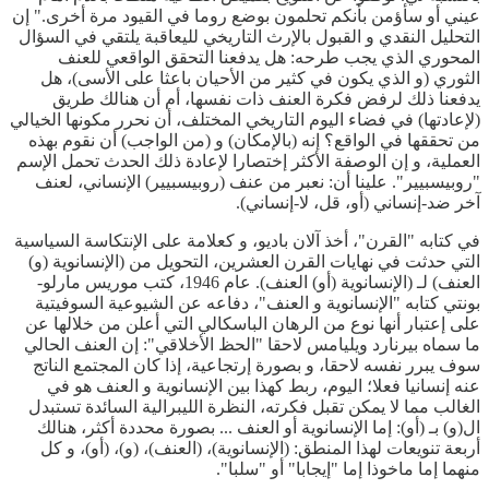
عيني أو سأؤمن بأنكم تحلمون بوضع روما في القيود مرة أخرى." إن
التحليل النقدي و القبول بالإرث التاريخي لليعاقبة يلتقي في السؤال
المحوري الذي يجب طرحه: هل يدفعنا التحقق الواقعي للعنف
الثوري (و الذي يكون في كثير من الأحيان باعثا على الأسى)، هل
يدفعنا ذلك لرفض فكرة العنف ذات نفسها، أم أن هنالك طريق
(لإعادتها) في فضاء اليوم التاريخي المختلف، أن نحرر مكونها الخيالي
من تحققها في الواقع؟ إنه (بالإمكان) و (من الواجب) أن نقوم بهذه
العملية، و إن الوصفة الأكثر إختصارا لإعادة ذلك الحدث تحمل الإسم
"روبيسبيير". علينا أن: نعبر من عنف (روبيسبيير) الإنساني، لعنف
آخر ضد-إنساني (أو، قل، لا-إنساني).
في كتابه "القرن"، أخذ آلان باديو، و كعلامة على الإنتكاسة السياسية
التي حدثت في نهايات القرن العشرين، التحويل من (الإنسانوية (و)
العنف) لـ (الإنسانوية (أو) العنف). عام 1946، كتب موريس مارلو-
بونتي كتابه "الإنسانوية و العنف"، دفاعه عن الشيوعية السوفيتية
على إعتبار أنها نوع من الرهان الباسكالي التي أعلن من خلالها عن
ما سماه بيرنارد ويليامس لاحقا "الحظ الأخلاقي": إن العنف الحالي
سوف يبرر نفسه لاحقا، و بصورة إرتجاعية، إذا كان المجتمع الناتج
عنه إنسانيا فعلا؛ اليوم، ربط كهذا بين الإنسانوية و العنف هو في
الغالب مما لا يمكن تقبل فكرته، النظرة الليبرالية السائدة تستبدل
ال(و) بـ (أو): إما الإنسانوية أو العنف ... بصورة محددة أكثر، هنالك
أربعة تنويعات لهذا المنطق: (الإنسانوية)، (العنف)، (و)، (أو)، و كل
منهما إما ماخوذا إما "إيجابا" أو "سلبا".