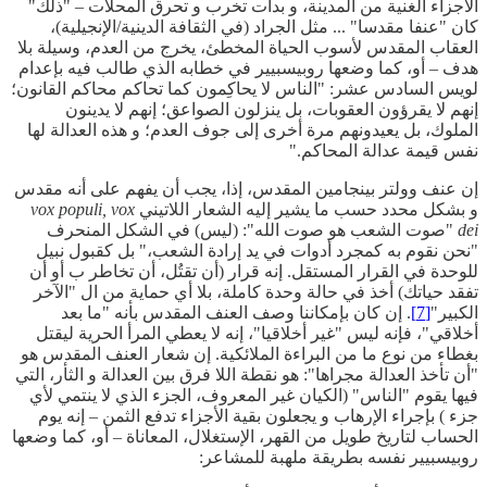
الأجزاء الغنية من المدينة، و بدأت تخرب و تحرق المحلات – "ذلك"
كان "عنفا مقدسا" ... مثل الجراد (في الثقافة الدينية/الإنجيلية)،
العقاب المقدس لأسوب الحياة المخطئ، يخرج من العدم، وسيلة بلا
هدف – أو، كما وضعها روبيسبيير في خطابه الذي طالب فيه بإعدام
لويس السادس عشر: "الناس لا يحاكِمون كما تحاكم محاكم القانون؛
إنهم لا يقرؤون العقوبات، بل ينزلون الصواعق؛ إنهم لا يدينون
الملوك، بل يعيدونهم مرة أخرى إلى جوف العدم؛ و هذه العدالة لها
نفس قيمة عدالة المحاكم."
إن عنف وولتر بينجامين المقدس، إذا، يجب أن يفهم على أنه مقدس
و بشكل محدد حسب ما يشير إليه الشعار اللاتيني
vox populi, vox
dei
"صوت الشعب هو صوت الله": (ليس) في الشكل المنحرف
"نحن نقوم به كمجرد أدوات في يد إرادة الشعب،" بل كقبول نبيل
للوحدة في القرار المستقل. إنه قرار (أن تقتُل، أن تخاطر ب أو أن
تفقد حياتك) أخذ في حالة وحدة كاملة، بلا أي حماية من ال "الآخر
الكبير"
[7]
. إن كان بإمكاننا وصف العنف المقدس بأنه "ما بعد
أخلاقي"، فإنه ليس "غير أخلاقيا"، إنه لا يعطي المرأ الحرية ليقتل
بغطاء من نوع ما من البراءة الملائكية. إن شعار العنف المقدس هو
"أن تأخذ العدالة مجراها": هو نقطة اللا فرق بين العدالة و الثأر، التي
فيها يقوم "الناس" (الكيان غير المعروف، الجزء الذي لا ينتمي لأي
جزء ) بإجراء الإرهاب و يجعلون بقية الأجزاء تدفع الثمن – إنه يوم
الحساب لتاريخ طويل من القهر، الإستغلال، المعاناة – أو، كما وضعها
روبيسبيير نفسه بطريقة ملهبة للمشاعر: