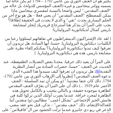
بكثير هو أن العنف الثوري بين عامي 1792 – 1794 لم يكن حالة لما
يسميه وولتر بينجامين و غيره (العنف المؤسس للدولة)، بل حالة من
"العنف المقدس." ليس واضحا بالنسبة لمفسري بينجامين ماذا
يمكن للمصطلح "العنف المقدس" أن يعني فعلا – هل هو نوع آخر من
الحلم اليساري بحدث "نقي" و الذي لا يحدث في الحقيقة إطلاقا؟
يجب على المرأ أن يتذكر هنا أسترجاع فريدريك إنجلز لمشايعة
باريس كمثال لديكتاتورية البروليتاريا:
[ لقد عاد الإشتراكيون الديمقراطيون في تفاهاتهم ليمتلؤوا رعبا من
الكلمات: ديكتاتورية البروليتاريا. حسنا، أيها السادة، هل تريدون أن
تعرفوا كيف تبدوا ديكتاتورية البروليتاريا؟ يمكنكم إلقاء نظرة على
مشايعة باريس. هذه هي ديكتاتورية البروليتاريا. ]
على المرأ أن يعيد ذلك حرفيا، محدثا بعض التعديلات الطفيفطة، عند
الحديث عن العنف: "حسنا، حضرات السادة من أنصار النظرية
النقدية
[6]
، هل تريدون ان تعرفوا كيف سيبدوا هذا الشيء الذي
ندعوه العنف المقدس؟ إنظروا إلى الإرهاب الثوري بين عامي 1792-
1794. ذلك كان عنفا مقدسا." (و يمكن أن نمد السلسلة : العنف
الأحمر عام 1919 ...) ذلك أن على المرا أن يعرّف العنف المقدس
كظاهرة موجودة حقيقة، و بالتالي يتجنب و بالكامل تحويل هذه
الظاهرة لمجرد خرافة. عندما يضرب أولئك الذين تركوا كلية في
هامش الحيز الإجتماعي "بشكل أعمى،" مطالبين (و) منفذين آنيا
للعدالة/الإنتقام، ذلك "عنف مقدس" – تذكر، قبل نحو عقد مضى،
الذعر في ريو دي جانيرو عندما نزلت الحشود من ال"فافيلاس" على