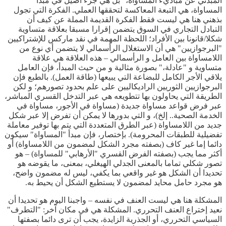
المبدئي عن مباديء المساواة،" بل هي جزء أصيل في مبدأ
المساواة، هي التبعة المعاكسة لتحققها العملي. الفكرة التي تجول
بذهني هنا هي ليست فقط الفكرة القديمة المملة عن كيف أن
التبادل التجاري في السوق يتضمن إقرارا مسبقا بعلاقة متساوية
شكلا/قانونا بين الأفراد؛ اللحظة المهمة في نقد ماركس للإشتراكيين
"البرجوازيين" هي أن الاستغلال الرأسمالي لا يتضمن أي نوع من
اللامساواة بين العامل و الرأسمالي – هذه العلاقة هي علاقة
متساوية و "عادلة،" بصورة مثالية و من حيث المبدأ، فإن العامل
يلاقي الأجر الكامل للبضاعة التي يبيعها (طاقة العمل). بالطبع فإن
البرجوازيين الثوريين الراديكاليين على علم بحدود تصورهم؛ و لكن
الطريقة التي يحاولون بها تتطويعه هي عبر التدخل القسري المباشر،
عبر فرض قواعد مساواة جديدة (مساواة في الأجور، مساواة في
الخدمة الصحية.. إلخ)، و التي بدورها لا يمكن أن تفرض إلا عبر شكل
جديد من اللامساواة (عبر الطرق المتعددة التي يتم بها توفير معاملة
تفضيلية للطبقات المحرومة). بإختصار، فإن مبدأ "المساواة" سيكون
دائما إما غير كاف (بصفته مجرد الشكل لمضمون من اللامساواة) أو
أكثر مما يجب (بصفته الفرض القسري "الأرهابي" للمساواة) – هو
تصور شكلي تماما بالمعنى الجدلي الهيغلي، بمعنى، ما يقوضه هو
تحديدا أن الشكل هو غير واقعي بما يكفي، ليس له مضمون واضح،
هو مجرد حامل محايد لمضمون لا يستطيع الشكل أن يحيط به.
المشكلة هنا هي ليست العنف في نفسه – واجبنا اليوم هو تحديدا أن
نعيد إختراع العنف التحرري. المشكلة هي في مكان آخر: "التطرف"
السياسي التحرري، أو الجذرية الزايدة، يجب أن ترى دائما بصفتها