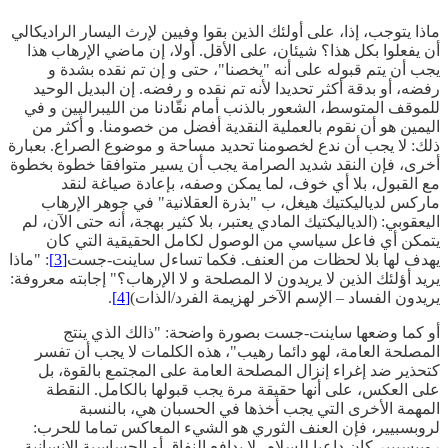
ماذا يتوجب، إذا، على أولئك الذين بقوا وفيين لإرث اليسار الراديكالي
أن يفعلوا بكل هذا؟ شيئان، على الأقل. أولا، إن ماضي الإرهاب هذا
يجب أن يتم قبوله على أنه "يخصنا"، حتى و إن تم نقده بشدة و
رفضه، أو بدقة أكثر تحديدا لأنه تم نقده و رفضه. إن البديل الوحيد
للموقف المتوسط، الشعور بالذنب أمام نقّادنا من الليبراليين و في
اليمين هو أن نقوم بالعملية النقدية أفضل من خصومنا. و أكثر من
ذلك: لا يجب أن ندع لخصومنا تحديد مساحة و موضوع الصراع. بعبارة
أخرى، فإن النقد شديد الصرامة يجب أن يسير متوافقا خطوة بخطوة
مع القبول، بلا أي خوف، لما يمكن وصفه، بإعادة صياغة لنقد
ماركس لدياليكتيك هيغل، ب "بذرة العقلانية" في جوهر الإرهاب
اليعقوبي: (الدياليكتيك المادي يعتبر، بلا كثير بهجة، أنه حتى الآن، لم
يتمكن أي فاعل سياسي من الوصول لكامل الحقيقية التي كان
يهدف لها بلا لحظات من العنف. فكما تساءل ساينت-جست
[3]
: "ماذا
يريد أؤلئك الذين لا يريدون لا المصلحة و لا الإرهاب؟" إجابته معروفة:
يريدون الفساد – الإسم الآخر لهزيمة الفرد/الذات)
[4]
.
أو كما وضعها ساينت-جست بصورة واضحة: "ذالك الذي ينتج
المصلحة العامة، لهو دائما رهيب"، هذه الكلمات لا يجب أن تفسر
كتحذير ضد إغراء إنزال المصلحة العامة على المجتمع بالقوة، بل
على العكس، على أنها حقيقة مرة يجب قبولها بالكامل. النقطة
المهمة الأخرى التي يجب أخذها في الحسبان هي، بالنسبة
لروبسبيير، فإن العنف الثوري هو الشيء المعاكس تماما للحرب:
روبيسبيير كان داعيا للسلام، لا بدافع النفاق أو الحساسية الإنسانية،