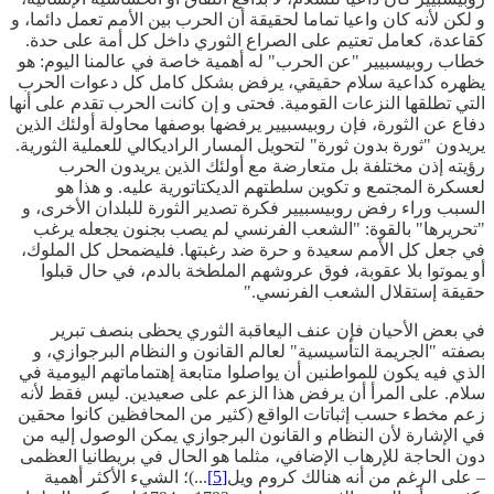
و لكن لأنه كان واعيا تماما لحقيقة أن الحرب بين الأمم تعمل دائما، و
كقاعدة، كعامل تعتيم على الصراع الثوري داخل كل أمة على حدة.
خطاب روبيسبيير "عن الحرب" له أهمية خاصة في عالمنا اليوم: هو
يظهره كداعية سلام حقيقي، يرفض بشكل كامل كل دعوات الحرب
التي تطلقها النزعات القومية. فحتى و إن كانت الحرب تقدم على أنها
دفاع عن الثورة، فإن روبيسبيير يرفضها بوصفها محاولة أولئك الذين
يريدون "ثورة بدون ثورة" لتحويل المسار الراديكالي للعملية الثورية.
رؤيته إذن مختلفة بل متعارضة مع أولئك الذين يريدون الحرب
لعسكرة المجتمع و تكوين سلطتهم الديكتاتورية عليه. و هذا هو
السبب وراء رفض روبيسبيير فكرة تصدير الثورة للبلدان الأخرى، و
"تحريرها" بالقوة: "الشعب الفرنسي لم يصب بجنون يجعله يرغب
في جعل كل الأمم سعيدة و حرة ضد رغبتها. فليضمحل كل الملوك،
أو يموتوا بلا عقوبة، فوق عروشهم الملطخة بالدم، في حال قبلوا
حقيقة إستقلال الشعب الفرنسي."
في بعض الأحيان فإن عنف اليعاقبة الثوري يحظى بنصف تبرير
بصفته "الجريمة التأسيسية" لعالم القانون و النظام البرجوازي، و
الذي فيه يكون للمواطنين أن يواصلوا متابعة إهتماماتهم اليومية في
سلام. على المرأ أن يرفض هذا الزعم على صعيدين. ليس فقط لأنه
زعم مخطء حسب إثباتات الواقع (كثير من المحافظين كانوا محقين
في الإشارة لأن النظام و القانون البرجوازي يمكن الوصول إليه من
دون الحاجة للإرهاب الإضافي، مثلما هو الحال في بريطانيا العظمى
– على الرغم من أنه هنالك كروم ويل
[5]
...)؛ الشيء الأكثر أهمية