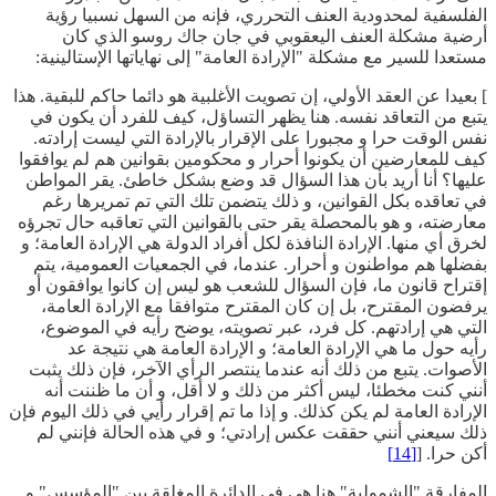
الفلسفية لمحدودية العنف التحرري، فإنه من السهل نسبيا رؤية
أرضية مشكلة العنف اليعقوبي في جان جاك روسو الذي كان
مستعدا للسير مع مشكلة "الإرادة العامة" إلى نهاياتها الإستالينية:
] بعيدا عن العقد الأولي، إن تصويت الأغلبية هو دائما حاكم للبقية. هذا
يتبع من التعاقد نفسه. هنا يظهر التساؤل، كيف للفرد أن يكون في
نفس الوقت حرا و مجبورا على الإقرار بالإرادة التي ليست إرادته.
كيف للمعارضين أن يكونوا أحرار و محكومين بقوانين هم لم يوافقوا
عليها؟ أنا أريد بأن هذا السؤال قد وضع بشكل خاطئ. يقر المواطن
في تعاقده بكل القوانين، و ذلك يتضمن تلك التي تم تمريرها رغم
معارضته، و هو بالمحصلة يقر حتى بالقوانين التي تعاقبه حال تجرؤه
لخرق أي منها. الإرادة النافذة لكل أفراد الدولة هي الإرادة العامة؛ و
بفضلها هم مواطنون و أحرار. عندما، في الجمعيات العمومية، يتم
إقتراح قانون ما، فإن السؤال للشعب هو ليس إن كانوا يوافقون أو
يرفضون المقترح، بل إن كان المقترح متوافقا مع الإرادة العامة،
التي هي إرادتهم. كل فرد، عبر تصويته، يوضح رأيه في الموضوع،
رأيه حول ما هي الإرادة العامة؛ و الإرادة العامة هي نتيجة عد
الأصوات. يتبع من ذلك أنه عندما ينتصر الرأي الآخر، فإن ذلك يثبت
أنني كنت مخطئا، ليس أكثر من ذلك و لا أقل، و أن ما ظننت أنه
الإرادة العامة لم يكن كذلك. و إذا ما تم إقرار رأيي في ذلك اليوم فإن
ذلك سيعني أنني حققت عكس إرادتي؛ و في هذه الحالة فإنني لم
أكن حرا. [
[14]
المفارقة "الشمولية" هنا هي في الدائرة المغلقة بين "المؤسس" و