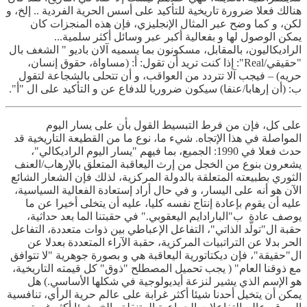
هنالك فعلا ضرورة تاريخية للتأكيد على أسس الحرية الفردية .. إلخ، و
لكن، و كما وضح عبر المثال الإنجليزي، فإن هذه المنجزات كان
يمكن الوصول لها و بفعالية أكبر عبر وسائل أكثر سلمية...
الراديكاليون، بالمقابل، مسكونون بما يسميه آلان باديو " الشغف بال
"حقيقي/Real": إذا كنت تريد أن تقول: أ: (مساواة، حقوق إنسان،
حريه) – فيجب آلا تتردد من العواقب، و أن تتحلى بالشجاعة لتقول
ب: (أن إرهابا/عنفا) سيكون ضروريا للدفاع عن و التأكيد على ال "أ".
على كل، فإن من فرط التبسيط القول بأن على يسار اليوم
المواصلة في هذا الإتجاه. شيء ما، نوع ما من القطيعة التاريخية قد
حدث فعلا في 1990: الجميع، بما فيهم "يسار اليوم الراديكالي"،
يشعرون بنوع من الخجل من إرث اليعاقبة المتعلق بالإرهاب/العنف
الثوري بطبيعته المتعلقة بالدولة المركزية، لذلك فإن الشعار الشائع
الآن هو أنه على اليسار، و في حال أراد إستعادة الفعالية السياسية،
عليه أن يقوم بإعادة إنتاج نفسه كليا، عليه أن يتخلى أخيرا عن ما
يوصف عادة ب"البارادايم اليعقوبي." في حقبتنا الما بعد حداثية،
حقبة ال"تولّد الذاتي"، التفاعل الإعباطي بين ذوات متعددة، التفاعل
الحر بدلا عن التراتبيات المركزية، حقبة الآراء المتعددة بعدلا عن
ال"حقيقة"، فإن ديكتاتورية اليعاقبة هي و بصورة جوهرية "لا تتوافق
مع ذوقنا العام" ( يجب تحميل المصطلح "ذوق" كل قيمته التاريخية،
هو الإسم الذي يشير لنزعة أيديولوجية في شكلها الأساسي.) هل
يمكن أن يتخيل أحدنا شيئا أكثر غرابة على عالم حرية الرأي، تنافسية