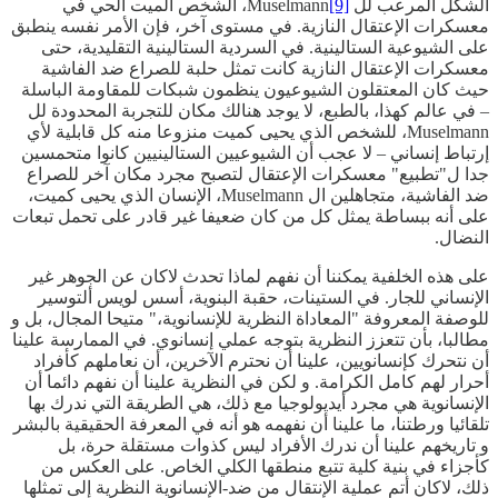
الشكل المرعب لل Muselmann
[9]
، الشخص الميت الحي في
معسكرات الإعتقال النازية. في مستوى آخر، فإن الأمر نفسه ينطبق
على الشيوعية الستالينية. في السردية الستالينية التقليدية، حتى
معسكرات الإعتقال النازية كانت تمثل حلبة للصراع ضد الفاشية
حيث كان المعتقلون الشيوعيون ينظمون شبكات للمقاومة الباسلة
– في عالم كهذا، بالطبع، لا يوجد هنالك مكان للتجربة المحدودة لل
Muselmann، للشخص الذي يحيى كميت منزوعا منه كل قابلية لأي
إرتباط إنساني – لا عجب أن الشيوعيين الستالينيين كانوا متحمسين
جدا ل"تطبيع" معسكرات الإعتقال لتصبح مجرد مكان آخر للصراع
ضد الفاشية، متجاهلين ال Muselmann، الإنسان الذي يحيى كميت،
على أنه ببساطة يمثل كل من كان ضعيفا غير قادر على تحمل تبعات
النضال.
على هذه الخلفية يمكننا أن نفهم لماذا تحدث لاكان عن الجوهر غير
الإنساني للجار. في الستينات، حقبة البنوية، أسس لويس ألتوسير
للوصفة المعروفة "المعاداة النظرية للإنسانوية،" متيحا المجال، بل و
مطالبا، بأن تتعزز النظرية بتوجه عملي إنسانوي. في الممارسة علينا
أن نتحرك كإنسانويين، علينا أن نحترم الآخرين، أن نعاملهم كأفراد
أحرار لهم كامل الكرامة. و لكن في النظرية علينا أن نفهم دائما أن
الإنسانوية هي مجرد أيديولوجيا مع ذلك، هي الطريقة التي ندرك بها
تلقائيا ورطتنا، ما علينا أن نفهمه هو أنه في المعرفة الحقيقية بالبشر
و تاريخهم علينا أن ندرك الأفراد ليس كذوات مستقلة حرة، بل
كأجزاء في بنية كلية تتبع منطقها الكلي الخاص. على العكس من
ذلك، لاكان أتم عملية الإنتقال من ضد-الإنسانوية النظرية إلى تمثلها