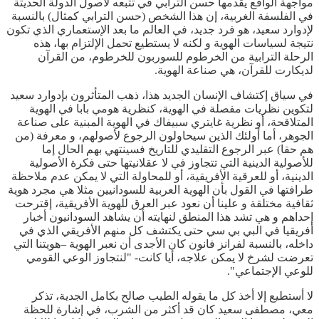
مواجهة الواقع يقدمها حسن الترابي في تتبعه لأصول الدولة الحديثة
في الفلسفة الغربية، إن هذا الشخص (حسن الترابي كمثال) بالنسبة
لإدوارد سعيد، هو فرد جديد، في العالم ما بعد الإستعماري الذي تكون
نتيجة لسياسات الهوية و لكنه لا يستطيع تحمل الإلتزام بها، هذه
الرحلة الترابية من الخرطوم للسوربون للخرطوم، من القرآن
لديكارت للقرآن، هي صناعة الهوية.
في سياق إكتشاف الإنسان الجديد هذا، ذهب المتأثرون بإدوارد سعيد
لتكوين نظريات مفصلة في الهوية، كنظرية هومي بابا في الهوية
المتلاقحة، أو نظرية غايتري سبيفاك في الهوية المبنية على صناعة
الجوهر، أما أولئك الذين سيحاولون الرجوع لأصولهم، و معرفة (من
هم حقا) عبر الرجوع التقليدي للتاريخ فسينتهي بهم الحال إما
للأصولية الدينية التي تتجاوز في لا عقلانيتها حتى فكرة الأصولية
الدينية، أو للعرقية الأفريقية، أو للمحاولة التي لا يمكن عدم ملاحظة
طرافتها في القول بأن الهوية العربية للسودانيين مثلا هي مجرد هوية
ثقافية مختلقة و علينا أن نعود عبر العرق للهوية الأفريقية، إقترحت
إحداهم و هي تشد هذا المنطق لنهايته أن يشاهد السودانيون أخبار
أفريقيا في البي بي سي حتى يكتشف كل منهم الأفريقي الذي في
داخله، بالنسبة لفرانز فانون كان الأجدى أن نعبر الهوية –هويتنا التي
تعرضت لشرخ لا يمكن علاجه، أيا كانت- "لنتجاوز الوعي القومي
للوعي الإجتماعي".
لا أستطيع إلا أخذ كل ما يقوله الطيب صالح بكامل الجدية، تذكر
معي، مصطفى سعيد كان قد أكثر من الشرب، في إشارة للحظة