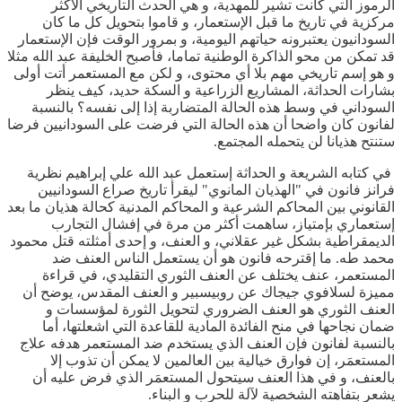
الرموز التي كانت تشير للمهدية، و هي الحدث التاريخي الأكثر
مركزية في تاريخ ما قبل الإستعمار، و قاموا بتحويل كل ما كان
السودانيون يعتبرونه حياتهم اليومية، و بمرور الوقت فإن الإستعمار
قد تمكن من محو الذاكرة الوطنية تماما، فأصبح الخليفة عبد الله مثلا
و هو إسم تاريخي مهم بلا أي محتوى، و لكن مع المستعمر أتت أولى
بشارات الحداثة، المشاريع الزراعية و السكة حديد، كيف ينظر
السوداني في وسط هذه الحالة المتضاربة إذا إلى نفسه؟ بالنسبة
لفانون كان واضحا أن هذه الحالة التي فرضت على السودانيين فرضا
ستنتح هذيانا لن يتحمله المجتمع.
في كتابه الشريعة و الحداثة إستعمل عبد الله علي إبراهيم نظرية
فرانز فانون في "الهذيان المانوي" ليقرأ تاريخ صراع السودانيين
القانوني بين المحاكم الشرعية و المحاكم المدنية كحالة هذيان ما بعد
إستعماري بإمتياز، ساهمت أكثر من مرة في إفشال التجارب
الديمقراطية بشكل غير عقلاني، و العنف، و إحدى أمثلته قتل محمود
محمد طه. ما إقترحه فانون هو أن يستعمل الناس العنف ضد
المستعمر، عنف يختلف عن العنف الثوري التقليدي، في قراءة
مميزة لسلافوي جيجاك عن روبيسبير و العنف المقدس، يوضح أن
العنف الثوري هو العنف الضروري لتحويل الثورة لمؤسسات و
ضمان نجاحها في منح الفائدة المادية للقاعدة التي اشعلتها، أما
بالنسبة لفانون فإن العنف الذي يستخدم ضد المستعمر هدفه علاج
المستعمَر، إن فوارق خيالية بين العالمين لا يمكن أن تذوب إلا
بالعنف، و في هذا العنف سيتحول المستعمَر الذي فرض عليه أن
يشعر بتفاهته الشخصية لآلة للحرب و البناء.