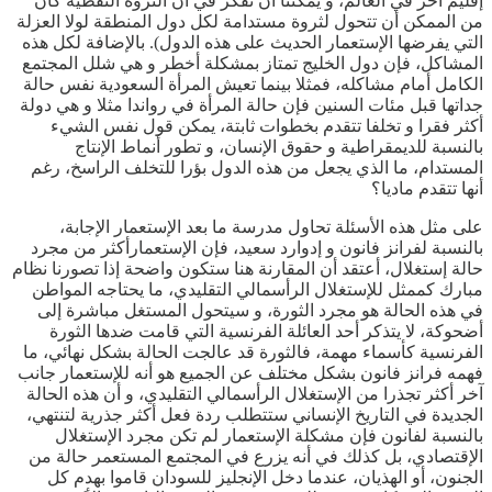
إقليم آخر في العالم، و يمكننا أن نفكر في أن الثروة النفطية كان
من الممكن أن تتحول لثروة مستدامة لكل دول المنطقة لولا العزلة
التي يفرضها الإستعمار الحديث على هذه الدول). بالإضافة لكل هذه
المشاكل، فإن دول الخليج تمتاز بمشكلة أخطر و هي شلل المجتمع
الكامل أمام مشاكله، فمثلا بينما تعيش المرأة السعودية نفس حالة
جداتها قبل مئات السنين فإن حالة المرأة في رواندا مثلا و هي دولة
أكثر فقرا و تخلفا تتقدم بخطوات ثابتة، يمكن قول نفس الشيء
بالنسبة للديمقراطية و حقوق الإنسان، و تطور أنماط الإنتاج
المستدام، ما الذي يجعل من هذه الدول بؤرا للتخلف الراسخ، رغم
أنها تتقدم ماديا؟
على مثل هذه الأسئلة تحاول مدرسة ما بعد الإستعمار الإجابة،
بالنسبة لفرانز فانون و إدوارد سعيد، فإن الإستعمارأكثر من مجرد
حالة إستغلال، أعتقد أن المقارنة هنا ستكون واضحة إذا تصورنا نظام
مبارك كممثل للإستغلال الرأسمالي التقليدي، ما يحتاجه المواطن
في هذه الحالة هو مجرد الثورة، و سيتحول المستغل مباشرة إلى
أضحوكة، لا يتذكر أحد العائلة الفرنسية التي قامت ضدها الثورة
الفرنسية كأسماء مهمة، فالثورة قد عالجت الحالة بشكل نهائي، ما
فهمه فرانز فانون بشكل مختلف عن الجميع هو أنه للإستعمار جانب
آخر أكثر تجذرا من الإستغلال الرأسمالي التقليدي، و أن هذه الحالة
الجديدة في التاريخ الإنساني ستتطلب ردة فعل أكثر جذرية لتنتهي،
بالنسبة لفانون فإن مشكلة الإستعمار لم تكن مجرد الإستغلال
الإقتصادي، بل كذلك في أنه يزرع في المجتمع المستعمر حالة من
الجنون، أو الهذيان، عندما دخل الإنجليز للسودان قاموا بهدم كل