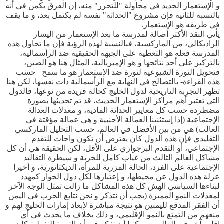
و الإستعمار الجديد في محاولة "للتحرر" منه، إن الفرق يكمن في أنه
بالنسبة للثانية فإن مشروع "الحداثة" نفسه لم يكتمل بعد، و ما يقف
في طريقه هو الإستعمار.
يأتي النقد الأكثر أصالة لمدرسة ما بعد الإستعمار من اليسار
الراديكالي، من الماركسية، فبالنسبة لهذه الرؤية فإن ما تحاول هذه
المدرسة فعله هو التغطية على الجبهة الحقيقية ضد الرأسمالية،
بالتركيز على أحد نتائجها و هو الإمبريالية، المثال هنا هو الصين،
فتحويل الثورة الشيوعية لثورة ضد الإستعمار هو ما سمح –حسب
هذه القراءة- بالتصالح في النهاية مع الرأسمالية ذات نفسها، لكن هنا
تظهر التجربة التاريخية لدول الخليج كحالة فريدة من نوعها، فالدول
التي تعتبر أهم مراكز الإستعمار الحديث، قد تم تحديثها بصورة
مضطردة حسب كل معايير الحداثة المادية، و معدلات العدالة
الإجتماعية (إذا إستثنينا العمالة الأجنبية و هي عمالة مؤقتة في
الغالب) هي من بين الأفضل في العالم، حسب التحليل الماركسي
التقليدي فإن هذه الدول كان يفترض أن تكون واحات للتقدم
الإجتماعي، أو التقدم البرجوازي على الأقل، لكن الحقيقة هي أن كل
مشاكل العالم الثالث من غياب كامل للحرية و سيطرة التقاليد
الإجتماعية على الفرد، الحالة المزرية للمرأة، الديكتاتورية، و أخيرا
عزلة هذه الدول عن محيطها، و إعتبارها لكل دول الجوار كمهدد
لبناءها السياسي الهش كل هذه المشاكل ما زالت تمثل الوجه الآخر
لمعدلات النمو المميزة (يجب أن نتذكر و نحن نتابع الحرب في اليمن
أن الفقر المدقع لليمنين هو نتيجة مباشرة لإبعاد إمارات الخليج لهم و
منعهم من التمتع بالنمو الإقليمي، و ذلك بخلاف ما يحدث في أي