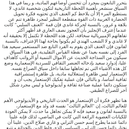
يتحرر التابعون بمجرد أن تتحسن أوضاعهم المادية، و ربما في هذا
السياق سنشعر بأهمية اللحظة التاريخية لتكون شخصية غاندي، لا
يستطيع المرء إلا أن يلاحظ كم العنف الذي تحتويه فكرة تحويل
الحضارة الغربية ذات القوة منقطعة النظير لمجرد ظاهرة تنم عن
بلاهة و غرور، بالنسبة لحركة غاندي فإن قمة "العنف السلبي" كانت
عندما إعترف الإنجليز بأن العجوز نصف العاري قد أظهر أكثر
تفاهاتهم الإمبيريالية سخافة، لكن هذه اللحظة لا تكتمل إلا بحقيقة أنه
لا غاندي و لا الشعب الهندي لم يكونوا بحاجة لهذا الإعتراف، بالنسبة
لفانون فإن العنف الذي يقوم به الفرد التابع ضد المستعمر سيعيد هذا
الفرد إلى نفسه بعيدا عن نقطة القياس التقليدية، في هذا السياق
سيكون من السذاجة الحديث عن الأموال التنمية أو الرواتب كأهداف
عليا، إدوارد سعيد بإدخاله العنصر الثقافي للسردية الإسعمارية وضع
كل هذه الأشياء التي تم تجاهلها سابقا داخل سياق الصراع نفسه.
الإستعمار ليس ظاهرة إستغلالية مادية، بل ظاهرة إستشراقية
ثقافية أساسا، و بالتالي فإن عملية تفكيك الإستعمار يجب أن و
ستكون دائما عملية صناعة ثقافة و أيديولوجيا و ليس مجرد شكل
آخر للصراع الطبقي.
هنا تظهر فكرة أن الإستعمار هو الحدث التاريخي و الأيديولوجي الأهم
للعالم الثالث، إن "العالم الثالث" نفسه قد ولد مع الإستعمار،
بالنسبة لفانون و سعيد فإنه لا يمكن تجاهل ما حدث، لا يمكن العودة
للكيانات العضوية الرائعة التي كانت في الماضي، لذلك فإنه علينا
دائما عندما يطرح إسم حسن الترابي و غازي صلاح الدين، علينا أن
نختار دائما حسن الترابي، السياسي الذي خلط الدين بالحداثة و تتبع