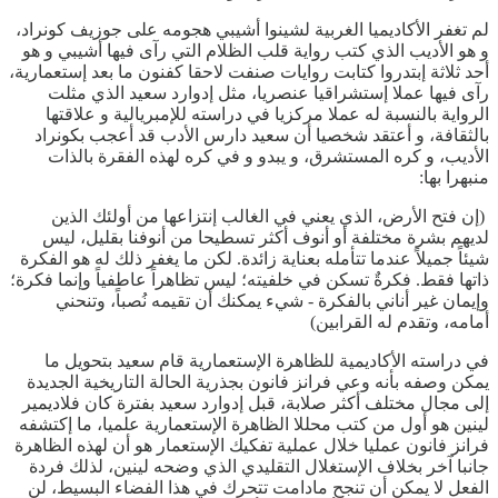
لم تغفر الأكاديميا الغربية لشينوا أشيبي هجومه على جوزيف كونراد،
و هو الأديب الذي كتب رواية قلب الظلام التي رآى فيها أشيبي و هو
أحد ثلاثة إبتدروا كتابت روايات صنفت لاحقا كفنون ما بعد إستعمارية،
رآى فيها عملا إستشراقيا عنصريا، مثل إدوارد سعيد الذي مثلت
الرواية بالنسبة له عملا مركزيا في دراسته للإمبريالية و علاقتها
بالثقافة، و أعتقد شخصيا أن سعيد دارس الأدب قد أعجب بكونراد
الأديب، و كره المستشرق، و يبدو و في كره لهذه الفقرة بالذات
منبهرا بها:
(إن فتح الأرض، الذي يعني في الغالب إنتزاعها من أولئك الذين
لديهم بشرة مختلفة أو أنوف أكثر تسطيحا من أنوفنا بقليل، ليس
شيئاً جميلاً عندما تتأمله بعناية زائدة. لكن ما يغفر ذلك له هو الفكرة
ذاتها فقط. فكرةٌ تسكن في خلفيته؛ ليس تظاهراً عاطفياً وإنما فكرة؛
وإيمان غير أناني بالفكرة - شيء يمكنك أن تقيمه نُصباً، وتنحني
أمامه، وتقدم له القرابين)
في دراسته الأكاديمية للظاهرة الإستعمارية قام سعيد بتحويل ما
يمكن وصفه بأنه وعي فرانز فانون بجذرية الحالة التاريخية الجديدة
إلى مجال مختلف أكثر صلابة، قبل إدوارد سعيد بفترة كان فلاديمير
لينين هو أول من كتب محللا الظاهرة الإستعمارية علميا، ما إكتشفه
فرانز فانون عمليا خلال عملية تفكيك الإستعمار هو أن لهذه الظاهرة
جانبا آخر بخلاف الإستغلال التقليدي الذي وضحه لينين، لذلك فردة
الفعل لا يمكن أن تنجح مادامت تتحرك في هذا الفضاء البسيط، لن