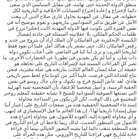
منطق الدولة الحديثة حتى نهايته، في مقابل السياسي الذي سعى
دائما لإختراع و إعادة إختراع الضمانات الأخلاقية و التاريخية لكل
خطواته، في مقال عن المهدية يحاول غازي صلاح الدين أن يبعث
الأمل عن طريق تذكير السودانيين بتاريخهم، و يقوم بتوضيح أنه في
نفس الفترة التي تكونت فيها الدولة المهدية كانت إنجلترا ترزح في
ظلمات الحكم الملكي، بلا عقلانيته المتمثلة في حادثة إنفصال
الكنيسة الإنجليزية عن الفاتيكان لأن الملك أراد أن يتزوج من جديد و
رفض الفاتيكان ذلك، حتى نشعر بأن هنالك أمل علينا أن نعود فقط
لتاريخنا القريب و نرى أننا كنا في الماضي على أعتاب تكوين دولة
ذات شأن، و أننا لم نكن بعيدين في تطورنا عن الحضارات الأخرى، ما
تصر كل القراءات المستدعية لإشراقات التاريخ على تجاهله هو
حقيقة أن صلة إنسان العالم الثالث بتاريخه هي صلة مغتربة، فنحن
نتاج للحداثة التي فرضت علينا أكثر من كوننا نتاج لخط سير تاريخي
هادئ، لقد عاش الشيخ فرح ود تكتوك و جان جاك روسو في نفس
الحقبة الزمنية، و أميل شخصيا للإعتقاد بأن الشخصية شبه الهزلية
التي تصنعها الصوفية السودانية للشيخ لا تشابه حقيقته كمعلم روحي
للمجتمع في ذلك الوقت، لكن ألن يكون من السذاجة محاولة
إستدعاء الشخصية الحقيقية هذه من صفحات التاريخ على إعتبار أننا
نمثل إمتدادا تاريخيا لها؟، إن هذا العالم ما قبل الإستعماري قد إنتهى،
و أي محاولة للعودة إليه، العودة للأصول، هي محاولة إختراع هذه
الأصول من المنظور الحديث، لذلك ربما نلاحظ أن قراءة التاريخ في
هذه المنطقة تذهب دائما لما يشبه التصور الخيالي بينما أي قراءة
جادة للتاريخ فهي قراءتنا للتاريخ الأوروبي، مثل هذه الجرأة على