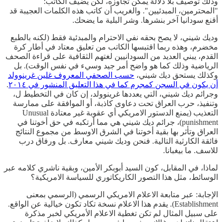
وذلك توصيف بلا دلالة يمكن تجاوزه، لكن يضيف الكاتب:
"المحترمين، المبدئيين". والغريب أن كاتب هذه الكلمات العجيبة قد
أقنع سودانيا آخر بنشرها. وشر البلية ما يضحك.
وديك شيني، لا يصح بحقه نفي الاحترام والمبدئية فقط (لكنه بالطبع
مخضرم، وهذه ربما اقتبسها الكاتب من تعليق معتاد في أطار كرة
القدم، يبني العديد من السودانيين لغتهم الثقافية على قراءة الصحف
الرياضية وذلك كما هو واضح أمر جيد وسيء في نفس الوقت). بل
وكذلك يستحق ديك شيني،
حسب الصحفي المعروف غلين غرينوولد
أن يكون في السجن كمجرم كما في هذا التعليق المنشور في ٢٠١٤
.
وجرائم ديك شيني، التي يعددها غرينوولد، إن كان في التخطيط ل،
وتنفيذ، حرب العراق تحت دعاوى كاذبة، أو الموافقة على ممارسة
التعذيب (يمنع الدستور الامريكي أي عقوبة غير معتادة Unusual
punishment)، جرائم ديك شيني هي مما أرتكبه في حق أخوتنا في
العراق وتأثر بها بقية أخوتنا في الشرق الاوسط من مجموع النتائج
فائقة الكارثية التالية. فنحن وديك شيني معارف. بل ورفاق درب
للاسف. ما بيغبانا.
لماذا، في المقابل، كون السيد أبوبكر الأمين، وبقية ناشري كلامه عبر
الوسائط، مثل هذا التصور الكاريكاتوري للسياسة الامريكية؟
الإجابة: عبر متابعة الاعلام الامريكي الرسمي (الرسمي بمعنى
Establishment). يقدم هذا الاعلام نسخة تكاد تكون خيالية عن الواقع.
على سبيل المثال لم تكن تغطية الاعلام الأمريكي لخبر مذكرة