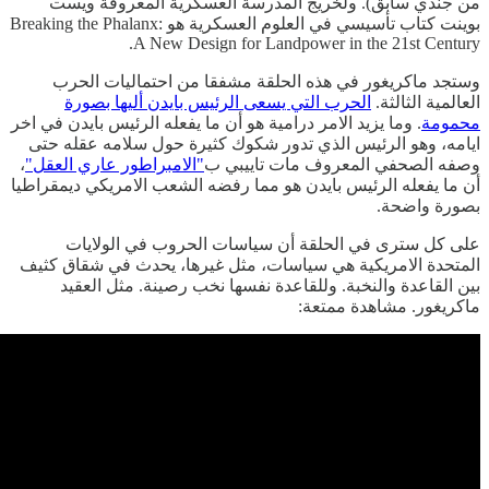
من جندي سابق). ولخريج المدرسة العسكرية المعروفة ويست
بوينت كتاب تأسيسي في العلوم العسكرية هو Breaking the Phalanx:
A New Design for Landpower in the 21st Century.
وستجد ماكريغور في هذه الحلقة مشفقا من احتماليات الحرب
العالمية الثالثة.
الحرب التي يسعى الرئيس بايدن أليها بصورة
محمومة
. وما يزيد الامر درامية هو أن ما يفعله الرئيس بايدن في اخر
ايامه، وهو الرئيس الذي تدور شكوك كثيرة حول سلامه عقله حتى
وصفه الصحفي المعروف مات تاييبي ب
"الامبراطور عاري العقل"
،
أن ما يفعله الرئيس بايدن هو مما رفضه الشعب الامريكي ديمقراطيا
بصورة واضحة.
على كل سترى في الحلقة أن سياسات الحروب في الولايات
المتحدة الامريكية هي سياسات، مثل غيرها، يحدث في شقاق كثيف
بين القاعدة والنخبة. وللقاعدة نفسها نخب رصينة. مثل العقيد
ماكريغور. مشاهدة ممتعة: