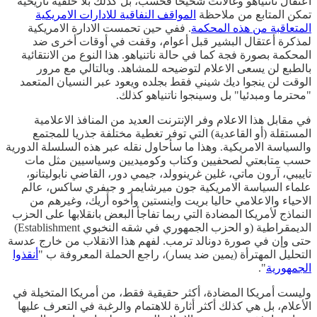
اعتقال ناتنياهو وغالانت شحيحا فحسب، بل كذلك بلا خلفية تاريخية
تمكن المتابع من ملاحظة
المواقف النفاقية للادارات الامريكية
المتعاقبة من هذه المحكمة
. ففي حين تحمست الادارة الامريكية
لمذكرة أعتقال البشير قبل أعوام، وقفت في أوقات أخرى ضد
المحكمة بصورة فجة كما في حالة ناتنياهو. هذا النوع من الانتقائية
بالطبع لن يسعى الاعلام لتوضيحه للمشاهد. وبالتالي مع مرور
الوقت لن ينجوا ديك شيني فقط بجلده ويعود عبر النسيان المتعمد
"محترما ومبدئيا" بل وسينجوا ناتنياهو كذلك.
في مقابل هذا الاعلام وفر الإنترنت العديد من المنافذ الاعلامية
المستقلة (أو القاعدية) التي توفر تغطية مختلفة جذريا للمجتمع
والسياسة الامريكية. وهذا ما سأحاول نقله عبر هذه السلسلة الدورية
حسب متابعتي لصحفيين وكتاب وكوميديين وسياسيين مثل مات
تاييبي، آرون ماتي، غلين غرينوولد، جيمي دور، القاضي نابوليتانو،
علماء السياسة الامريكية جون ميرشايمر و جيفري ساكس، عالم
الاحياء والاعلامي حاليا بريت واينستين وأخوه أريك، وغيرهم من
النماذج لأمريكا المضادة التي ربما تفاجأ البعض بانقلابها على الحزب
الديمقراطية (و الحزب الجمهوري في شقه النخبوي Establishment)
حتى وإن في صورة دونالد ترمب. لفهم هذا الانقلاب من خارج عدسة
التحليل المهترأة (يمين ضد يسار)، راجع الحملة المعروفة ب "
أنقذوا
الجمهورية
".
وليست أمريكا المضادة، أكثر حقيقية فقط، من أمريكا المتخيلة في
الأعلام، بل هي كذلك أكثر أثارة للاهتمام والرغبة في التعرف عليها