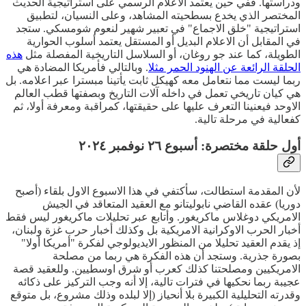
ودراستها. ففي حين يعتمد الاعلام الرسمي على استراتيجية الحديث
المختصر الذي يخدع بسطحيته المشاهد، وعلى النسيان، لتطبيق
استراتيجية "خلق الاجماع" في تعبير شهير لنعوم شومسكي. ستجد
في المقابل أن الاعلام البديل أو المستقل يعتمد أسلوب الحوارية
الطويلة، كما عند جو روغان، أو السلاسل التاريخية المفصلة مثل
هذه
الحلقة الرائعة عن الهنود الحمر مثلا
. وبالتالي فأمريكا المضادة هي
ربما ليست مما نتعامل معه كهيكل ثابت يأتينا مبسترا عبر اعلامه. بل
هي كيان تاريخي تعمل في داخله آلات التاريخ وبصفتها قطب العالم
الاوحد فيعنينا التعرف عليها على حقيقتها، كمراقبة ومعرفة أولا، ثم
كفعالية في مرحلة تالية.
أول حلقة مختصرة: أسبوع ٢٦ نوفمبر ٢٠٢٤
لأن المقدمة استطالت، سأكتفي في هذا الاسبوع الاول بلقاء (أصبح
دوريا) عقده القاضي نابوليتانو مع العقيد المتعاقد في الجيش
الامريكي دوغلاس ماكريغور. وأتابع عبر تحليلات ماكريغور ليس فقط
أخبار الحرب الاوكرانية الامريكية بل وكذلك أخبار حرب غزة ولبنان،
إذ يقدم العقيد تحليلا من المنظور الايديولوجي لفكرة "أمريكا أولا"
بصورة جذرية. وستجد أن هذه الفكرة هي ربما من مصلحة
الامريكيين ومصلحتنا كذلك كعرب أو شرق اوسطيين. وللعقيد قصة
عجيبة ربما نحكيها في فترات تالية، إلا أنه وجب التركيز على ذكائه
وقدرته التحليلية الكبيرة بلا أنحياز (إلا لبلده وذلك مشروع، بل متوقع