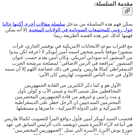
مقدمة السلسلة:
يمكن فهم هذه السلسلة من مدخل
سلسلة مقالات أخرى أكتبها حاليا
حول رؤيتي للمجتمعات السودانية في الولايات المتحدة
. إلا أنه يمكن
فهمها كذلك عبر هذه القصة الطريفة ربما:
مع اقتراب موعد الانتخابات الامريكية في نوفمبر الجاري، قرأت
منشورا موقعا بأسم شخص اسمه أمين أبوبكر لا اعرفه لكن يبدوا
من المنشور أنه سوداني أمريكي. وكان أمين يقدم حسب عنوان
المنشور "مرافعة في الزمن الاضافي" لمصلحة مرشحة الحزب
الديمقراطي كمالا هاريس. وليس في ذلك غضاضة اللهم إلا أن سببه
الأول في حث الناس للتصويت لهاريس كان الآتي:
الأول هو و كما ذكر الكثيرين من القادة الجمهوريين
المحافظين مثل شينى الابنة و شينى الأب و كولن بأول
و مت رامنى و غيرهم من قادة الجمهوريين المخضرمين
المحترمين المبدءييين ان الرجل خطر على الديمقراطية
الاميركية و على الدولة الاميركية ، حاضرها و مستقبلها.
فحسب السيد أبوبكر أمين فأول دوافع المرأ للتصويت لكمالا هاريس
هي أتباعه لآراء الأسرة شيني (ويقصد نائب الرئيس السابق في عهد
جورج بوش الابن)، الأسرة التي تمثل "الجمهوريين المخضرمين"