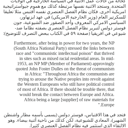
كحالة من حالات عمل الاثنية في السياسة الخارجية في الولايات
المتحدة. وستجد الاثنية نفسها مرتبطة كذلك مع هموم جيواستراتيجية
امريكية أخرى. فكان نظام الفصل العنصري نفسه أقتبس مثلا تعليقا
للسكرتير العام (وزير الخارجية الامريكي) في عهد ايزنهاور،
السياسي الامركي المعروف وأحد الصقور ضد الشيوعية، جون
فوستر دولس لتبرير نظام الفصل العنصري بصفته نظاما ضد-
شيوعي في افريقيا (صفحة ٥٩ في الكتاب ببعض التصرف للتوضيح):
Furthermore, after being in power for two years, the NP
(South Africa National Party) stressed the links between
race and "communistic intellectual poison" that thrived
in sites such as mixed racial residential areas. In mid-
1953, an NP MP (Member of Parliament) approvingly
quoted John Foster Dulles on the threat of communism
in Africa: "Throughout Africa the communists are
trying to arouse the Native peoples into revolt against
the Western Europeans who still have political control
of most of Africa. If there should be trouble there, that
would break the contact between Europe and Africa.
Africa being a large [supplier] of raw materials for
Europe."
فتجد في هذا الاقتباس، فوستر دولس (يسمى بأسمه مطار واشنطن
الشهير)، المعادي للشيوعية، لكن كذلك من ناحية أثنية بيضاء. وهو
الالتقاء الذي استثمر فيه نظام الفصل العنصري كثيرا.