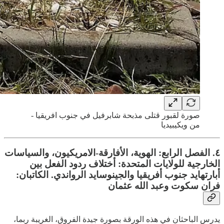
صورة لقبور قتلى مذبحة شابرفيل في جنوب افريقيا -
من ويكيبيديا
٤. الفصل الرابع: الهوية، الأفارقة-الامريكيون، والسياسات
الخارجية للولايات المتحدة: أختلاف ردود الفعل بين
أبارتهايد جنوب أفريقيا والجينوسايد الرواندي. الكاتبان:
فران سكوت وعبد الله عثمان
يدرس الباحثان في هذه الورقة بصورة جيدة الفروق، الغريبة ربما،