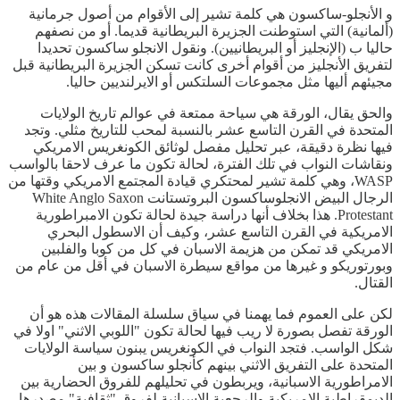
و الأنجلو-ساكسون هي كلمة تشير إلى الأقوام من أصول جرمانية
(ألمانية) التي استوطنت الجزيرة البريطانية قديما. أو من نصفهم
حاليا ب (الإنجليز أو البريطانيين). ونقول الانجلو ساكسون تحديدا
لتفريق الأنجليز من أقوام أخرى كانت تسكن الجزيرة البريطانية قبل
مجيئهم أليها مثل مجموعات السلتكس أو الايرلنديين حاليا.
والحق يقال، الورقة هي سياحة ممتعة في عوالم تاريخ الولايات
المتحدة في القرن التاسع عشر بالنسبة لمحب للتاريخ مثلي. وتجد
فيها نظرة دقيقة، عبر تحليل مفصل لوثائق الكونغريس الامريكي
ونقاشات النواب في تلك الفترة، لحالة تكون ما عرف لاحقا بالواسب
WASP، وهي كلمة تشير لمحتكري قيادة المجتمع الامريكي وقتها من
الرجال البيض الانجلوساكسون البروتستانت White Anglo Saxon
Protestant. هذا بخلاف أنها دراسة جيدة لحالة تكون الامبراطورية
الامريكية في القرن التاسع عشر، وكيف أن الاسطول البحري
الامريكي قد تمكن من هزيمة الاسبان في كل من كوبا والفلبين
وبورتوريكو و غيرها من مواقع سيطرة الاسبان في أقل من عام من
القتال.
لكن على العموم فما يهمنا في سياق سلسلة المقالات هذه هو أن
الورقة تفصل بصورة لا ريب فيها لحالة تكون "اللوبي الاثني" اولا في
شكل الواسب. فتجد النواب في الكونغريس يبنون سياسة الولايات
المتحدة على التفريق الاثني بينهم كأنجلو ساكسون و بين
الامراطورية الاسبانية، ويربطون في تحليلهم للفروق الحضارية بين
الديمقراطية الامريكية والرجعية الاسبانية لفروق "ثقافية" مصدرها