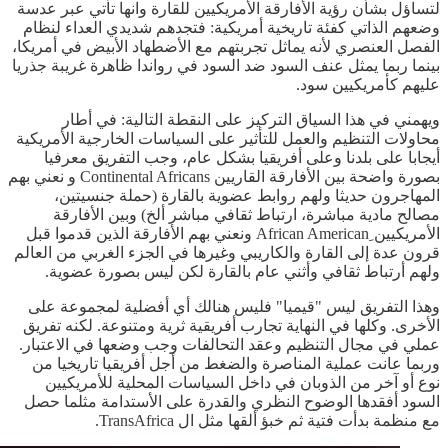
لتساؤل بشأن رؤية الأفارقة الأمريكيين للقارة وانها تأتي عبر عدسة
وضعهم الذاتي كفئة تاريخية أمريكية: فتجدهم شديدي العداء لنظام
الفصل العنصري لأنه يماثل تجربتهم مع الأضطهاد الأبيض في أمريكا،
بينما ربما يمثل عنف السود ضد السود في رواندا ظاهرة غريبة جذريا
عليهم كأمريكيين سود.
ويهمني في هذا السياق التركيز على النقطة التالية: في أطار
محاولات التنظيم والعمل للتأثير على السياسات الخارجية الأمريكية
أيجابا على بلدنا وعلى أفريقيا بشكل عام، وجب التفريق معرفيا
بصورة واضحة بين الأفارقة القاريين Continental Africans و نعني بهم
المهاجرون حديثا ولهم روابط عضوية بالقارة (حملة جنسيتين،
مصالح مادية مباشرة، ارتباط ثقافي مباشر ألخ) وبين الأفارقة
الأمريكيين ِAfrican American ونعني بهم الأفارقة الذين قدموا قبل
قرون عدة إلى القارة والكاريبي وغيرها في الجزء الغربي من العالم
ولهم أرتباط ثقافي وأثني عام بالقارة لكن ليس بصورة عضوية.
وهذا التفريق ليس "قيميا" فليس هنالك أي أفضلية لمجموعة على
الأخرى. وكلها في النهاية تجارب أفريقية ثرية ومتنوعة. لكنه تفريق
عملي في مجال التنظيم وعقد التحالفات وجب وضعها في الاعتبار.
وربما عانت عملية المناصرة والضغط من أجل أفريقيا تاريخيا من
نوع أو آخر من الذوبان في داخل السياسات المحلية للأمريكيين
السود أفقدها الوضوح النظري والقدرة على الأستدامة مثلما حصل
مع منظمة بدأت فتية ثم خبؤ ألقها مثل ال TransAfrica.