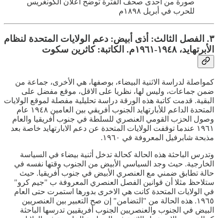
صورة من احدى صحف الفترة توضح أعلان الكونغريس
للحرب في أبريل ١٨٩٨م
٣. الفصل الثالث: أذى أبيض: دعم الولايات المتحدة لنظام
الأبرتهايد، ١٩٤٨-١٩٦١م. الكاتبة: كاثرين سكوت
كمواصلة لدراسة الاثنية البيضاء، بوصفها، هي الأخرى، جماعة من
ضمن جماعات، وليس لها، نظريا على الاقل، موقع مفضل على
البقية. قدمت كاتبة هذه الورقة دراسة تحليلية مفصلة لموقع الولايات
المتحدة الداعم للأبارتهايد الجنوب أفريقي بين العامين ١٩٤٨ عام
وصول الحزب القومي العنصري للسلطة في جنوب أفريقيا والعام
١٩٦١ عندما توقفت الولايات المتحدة عن دعم الابارتهايد خاصة بعد
مذبحة شابرفيل المعروفة في ١٩٦٠.
وتدرس الباحثة هذه الحالة كحالة تدخل أثنية بيضاء في السياسة
الخارجية. حيث وجد السياسي الأبيض من الجنوب وقتها نفسه في
حالة تطابق ضمني مع العنصري الأبيض في جنوب أفريقيا. حيث
ستلاحظ مثلا أن قوانين الفصل العنصري المعروفة ب "جيم كرو"
في الولايات المتحدة كانت هي الاخرى بدورها استمرت حتى العام
١٩٦٥. هذه الحالة من "التضامن" إن صح التعبير بين العنصريين
البيض في الجنوب والعنصريين الجنوب أفريقيين تدرسها الباحثة