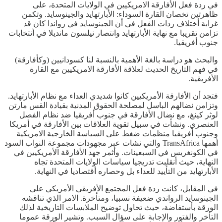
في ردة فعل الأفارقة الامريكيين في الولايات المتحدة، على
ظاهرتين تخصان القارة السوداء: الأبارتهايد والجينوسايد. وتكمن
غرابة أختلاف ردات الفعل في أن الجينوسايد في رواندا كان قد
تزامن تقريبا مع نهاية الأبارتهايد وانتصار نيلسون مانديلا في أنتخابات
جنوب أفريقيا.
والبحث هو دراسة بالغة الأهمية بالنسبة لنا كسودانيين (وكأفارقة)
في فهم التاريخ الحديث لعلاقة الأفارقة الامريكيين مع القارة
الأفريقية.
فتجد أن الأفارقة الأمريكيين كانوا شديدي العداء مع نظام الأبارتهايد.
وتزامن نضالهم الباسل لمصلحة الحقوق المدنية بقيادة القس مارتن
لوثر كينغ، مع نضال الأفارقة في جنوب أفريقيا ضد نظام الفصل
العنصري. ونشأت في سبيل تقوية العلاقات بين الأفارقة في أمريكا
وجنوب أفريقيا منظمات ضغط على السياسة الخارجية الامريكية
أهمها TransAfrica والتي نشات عبر مجهودات مجموعة النواب السود
في الكونغريس في السبعينات. وأثمر جهد الأفارقة الأمريكيين في
النهاية، حيث أنقلبت تدريجيا سياسات الولايات المتحدة تجاه
الأبارتهايد من التأييد للعداء بل وحصاره أقتصاديا في النهاية.
في المقابل، كانت ردة فعل المجتمع الأفريقي الأمريكي على
الجينوسايد الرواندي ضعيفة نسبيا، ومتأخرة. الامر الذي تناقشه
الورقة بأستفاضة، حيث تحاول توضيح الملابسات التاريخية لذلك
التأخر والفتور والإجابة على سؤال السبب. وتشير الورقة عموما