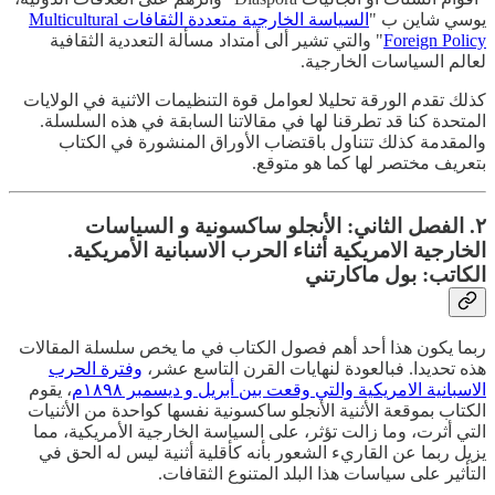
يوسي شاين ب "
السياسة الخارجية متعددة الثقافات Multicultural
Foreign Policy
" والتي تشير ألى أمتداد مسألة التعددية الثقافية
لعالم السياسات الخارجية.
كذلك تقدم الورقة تحليلا لعوامل قوة التنظيمات الاثنية في الولايات
المتحدة كنا قد تطرقنا لها في مقالاتنا السابقة في هذه السلسلة.
والمقدمة كذلك تتناول باقتضاب الأوراق المنشورة في الكتاب
بتعريف مختصر لها كما هو متوقع.
٢. الفصل الثاني: الأنجلو ساكسونية و السياسات
الخارجية الامريكية أثناء الحرب الاسبانية الأمريكية.
الكاتب: بول ماكارتني
ربما يكون هذا أحد أهم فصول الكتاب في ما يخص سلسلة المقالات
هذه تحديدا. فبالعودة لنهايات القرن التاسع عشر،
وفترة الحرب
الاسبانية الامريكية والتي وقعت بين أبريل و ديسمبر ١٨٩٨م
، يقوم
الكتاب بموقعة الأثنية الأنجلو ساكسونية نفسها كواحدة من الأثنيات
التي أثرت، وما زالت تؤثر، على السياسة الخارجية الأمريكية، مما
يزيل ربما عن القاريء الشعور بأنه كأقلية أثنية ليس له الحق في
التأثير على سياسات هذا البلد المتنوع الثقافات.