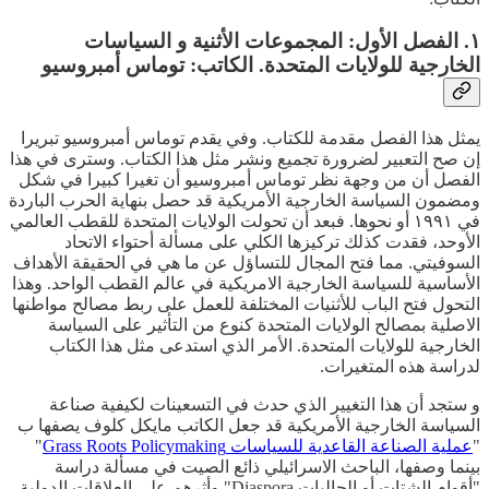
١. الفصل الأول: المجموعات الأثنية و السياسات
الخارجية للولايات المتحدة. الكاتب: توماس أمبروسيو
يمثل هذا الفصل مقدمة للكتاب. وفي يقدم توماس أمبروسيو تبريرا
إن صح التعبير لضرورة تجميع ونشر مثل هذا الكتاب. وسترى في هذا
الفصل أن من وجهة نظر توماس أمبروسيو أن تغيرا كبيرا في شكل
ومضمون السياسة الخارجية الأمريكية قد حصل بنهاية الحرب الباردة
في ١٩٩١ أو نحوها. فبعد أن تحولت الولايات المتحدة للقطب العالمي
الأوحد، فقدت كذلك تركيزها الكلي على مسألة أحتواء الاتحاد
السوفيتي. مما فتح المجال للتساؤل عن ما هي في الحقيقة الأهداف
الأساسية للسياسة الخارجية الامريكية في عالم القطب الواحد. وهذا
التحول فتح الباب للأثنيات المختلفة للعمل على ربط مصالح مواطنها
الاصلية بمصالح الولايات المتحدة كنوع من التأثير على السياسة
الخارجية للولايات المتحدة. الأمر الذي استدعى مثل هذا الكتاب
لدراسة هذه المتغيرات.
و ستجد أن هذا التغيير الذي حدث في التسعينات لكيفية صناعة
السياسة الخارجية الأمريكية قد جعل الكاتب مايكل كلوف يصفها ب
"
عملية الصناعة القاعدية للسياسات Grass Roots Policymaking
"
بينما وصفها، الباحث الاسرائيلي ذائع الصيت في مسألة دراسة
"أقوام الشتات أو الجاليات Diaspora" وأثرهم على العلاقات الدولية،