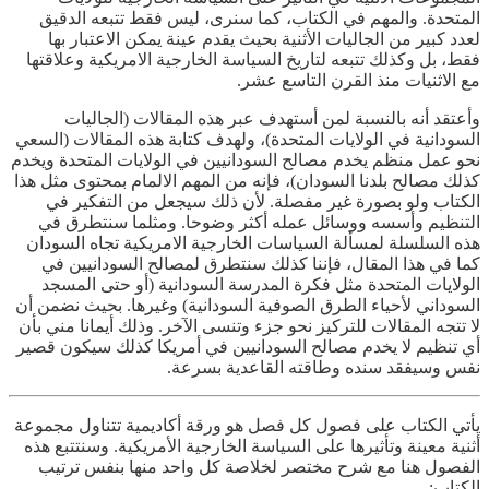
المتحدة. والمهم في الكتاب، كما سنرى، ليس فقط تتبعه الدقيق
لعدد كبير من الجاليات الأثنية بحيث يقدم عينة يمكن الاعتبار بها
فقط، بل وكذلك تتبعه لتاريخ السياسة الخارجية الامريكية وعلاقتها
مع الاثنيات منذ القرن التاسع عشر.
وأعتقد أنه بالنسبة لمن أستهدف عبر هذه المقالات (الجاليات
السودانية في الولايات المتحدة)، ولهدف كتابة هذه المقالات (السعي
نحو عمل منظم يخدم مصالح السودانيين في الولايات المتحدة ويخدم
كذلك مصالح بلدنا السودان)، فإنه من المهم الالمام بمحتوى مثل هذا
الكتاب ولو بصورة غير مفصلة. لأن ذلك سيجعل من التفكير في
التنظيم وأسسه ووسائل عمله أكثر وضوحا. ومثلما سنتطرق في
هذه السلسلة لمسألة السياسات الخارجية الامريكية تجاه السودان
كما في هذا المقال، فإننا كذلك سنتطرق لمصالح السودانيين في
الولايات المتحدة مثل فكرة المدرسة السودانية (أو حتى المسجد
السوداني لأحياء الطرق الصوفية السودانية) وغيرها. بحيث نضمن أن
لا تتجه المقالات للتركيز نحو جزء وتنسى الآخر. وذلك أيمانا مني بأن
أي تنظيم لا يخدم مصالح السودانيين في أمريكا كذلك سيكون قصير
نفس وسيفقد سنده وطاقته القاعدية بسرعة.
يأتي الكتاب على فصول كل فصل هو ورقة أكاديمية تتناول مجموعة
أثنية معينة وتأثيرها على السياسة الخارجية الأمريكية. وسنتتبع هذه
الفصول هنا مع شرح مختصر لخلاصة كل واحد منها بنفس ترتيب
الكتاب: