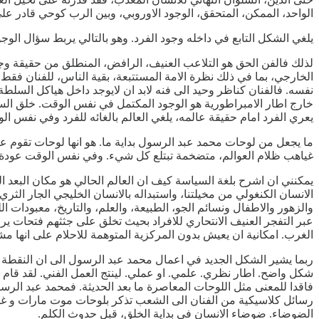
الواحد، الممكن، المتحقق، الوجود الاوروبي، وبين الرب كوحي قادر على
يلغي الشكل التابع في داخله وجود الفرد. وهو بالتالي يربط سؤال الو
لذلك فالفن الحق هو التلاعب العنيف، الرافض، المنطلق من حقيقة وجو
الخارجي، بما في ذلك نظرة الامة المستتبعة، بقية الناس، للفنان فقط.
نفسه. فالفنان كناظر وحيد الى فنه لابد ان لايوجد داخل هياكل السلطة 
خارج اطار الامبراطورية هو الوجود المكتمل في نفس الوقت. خلق السح
يعري الفرد امام حقيقة عالمه، يلغي العالم بالغائه للفرد وفي نفس ا
ما يجعل من لوحات محمد عبد الرسول بداية ما. هو انها لوحات تقوم ع
غياهب ظلام العوالم، متضخمة تبتلع كل شيء. وفي نفس الوقت عودة الش
يمكنني ان اشرح بلغة السياسة كيف ان العالم الحالي هو مكان البعد
الانسان الكنغولي من مخيلتنا، واستبداله بالانسان الخليجي الجار الثري
والزهور والاطفال ونسائم الجو، الطبيعة، والعلم، والتاريخ، معبودات ا
عبر التفجر العنيف الانتحاري للافراد بحيث تخلق على جثثهم فتحات يرى 
الغرب. امكانية ان يعيش بدون المركزية المتوهمة للاحلام على انها مش
ربما يشير الشكل الجديد في اعمال محمد عبد الرسول الى ان النقطة ا
شكل واضح. اطار نظري. علمي. او عملي. لينتج العمل الفني. لقد قام م
فاقدا للمعنى مثل اللوحات المعاصرة ما بعد الحديثة. فمحمد عبد الرسول
رسائل كلاسيكية من الفنان الى الشعب تذكر بلوحات موت مارات و غور
الضوضاء. ضوضاء الانسان في بداية الخلق، قبل حدوث الكلم.