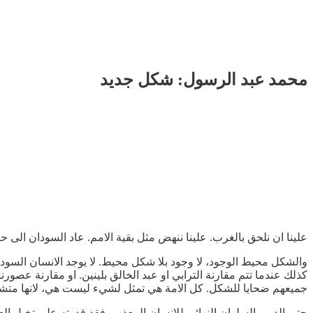
محمد عبد الرسول: شكل جديد
علينا ان نلحق بالغرب. علينا ننهض مثل بقية الامم. عاد السودان الى
والشكل محيط الوجود، لا وجود بلا شكل محيط. لا يوجد الانسان السودا
كذلك عندما تتم مقارنة الترابي او عبد الخالق بلينين. او مقارنة عصورن
جميعهم ضحايا للشكل. كل الامة هي تمثل لشيء ليست هي، لانها متشك
حتى الدين، السلوان النهائي للانسان المعذب، فقد قدرته على تخيل ا