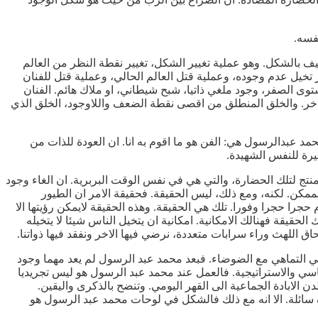
فسه.
ف بالشكل. وهو عملية تغيير الشكل، تغيير نقطة النظر من العالم
 تخيل عدم وجوده، وعملية قتل العالم الحالي، وعملية قتل للفنان
ستوى الصفر، وجود ملغي ذاتيا، شبح شيطاني، او ملاك هائم. الفنان
لاخر. والخلق المنطلق من اقصى نقطة الضعف واللاوجود، الخلق الذي
د عبدالرسول هي: الفن هو ما اقوم به انا. ان العودة للذات من
يرة للنفس الشهيدة.
ج لتلك الحضارة، والتي هي في نفس الوقت البربرية. ان الغاء وجود
 الممكن. لكنه، ومع ذلك، ليس الحقيقة. فحقيقة الامر ان الطيور
حجرا حجرا وفورا. تلك هي الحقيقة. وهذه الحقيقة لايمكن رؤيتها الا
حقيقة فهنالك الامكانية. امكانية ان يتخيل الناس شيئا لا يتخيله
 اللهث وراء سرابات متعددة، نرضي فيها الاخر ونفقد فيها ذواتنا.
في التماهي مع الضوضاء. فبعد محمد عبد الرسول لم يعد مهما وجود
اسي والاستراتيجية. فالعمل عند محمد عبد الرسول هو ليس تجريديا
 الابادة الجماعية الى القهر اليومي. وتنضح بالذكرى واليقين.
سائلة. الا انه مع ذلك فالشكل في لوحات محمد عبد الرسول هو