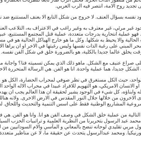
 تجديد روح الامة، انتصر فيه الرب الغربي.
جود نفسه بسؤال العنف. لا خروج من شكل التابع الا بعنف المستتبع ضد ن
د غير مرئي، غير معترف به وغير راغب في الاعتراف به، التلاعب العني
 فهو عملية انتحارية بدرجات متعددة، عملية قتل المجتمع المستتبع، عبر
الحالية والا يحيط به شكلها. وكل ما هو خارج الهياكل الحالية هو في م
ر المبني على رغبة الذات نفسها وليس رغبتها في الاخر او ان يراها ا
لوقت يخلق عالما جديدا بالكلية، هو بالضرورة خلق في شكل الفن نفسه.
لى صراع عنيف مع الشكل. ماهو ذلك الذي يمكن تسميته فنا؟ واجابة محم
كل جديدا، هما عملية واحدة. انا هو الفن. هي الرسالة المتحررة الاخ
 الواحد، حيث الكل مستغرق في نظر صوفي لمحراب الحضارة، الكل هو منت
 او الانسان الامريكي، هو التهويم للافراد عبيدا في محراب الاله الواحد
لله وابناؤه، كل شيء في الوجود يشير لحقيقة ان هذا العالم يجب ان يهدم 
الاخرون من خلالها جلال النور المقدس في الارض الاخرى. ولانه هنالك ال
روعية المشاريع الوطنية فقط على اسس التنمية والتحديث واللحاق. لحاق
لتالية من عملية خلق الشكل في وصف الفن هو انا. وانا هو الفن. هي 
حمد عبد الرسول بتحريرنا من النظرية العلمية و تراتبيات الحزب السي
 مربي تقليدي لوحاته تنضح بالمعاني و المآسي والام السودانيين من لدن
نيكيا. ومحمد عبدالرسول يتحدث عن حقيقة ما، لا عن مناظير متعددة 