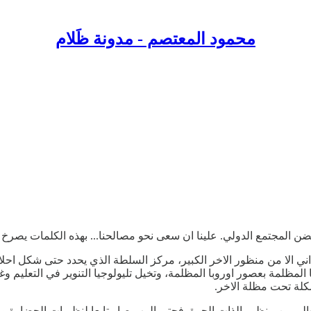
محمود المعتصم - مدونة ظَلام
 حضن المجتمع الدولي. علينا ان سعى نحو مصالحنا... بهذه الكلمات يصر
ني الا من منظور الاخر الكبير، مركز السلطة الذي يحدد حتى شكل احلام
ا المظلمة بعصور اوروبا المظلمة، وتخيل تليولوجيا التنوير في التعليم و
لة تحت مظلة الاخر.
لعالم من منظور الذات الحرة. فحتى الرب صار تابعا لنظريات الحضارة